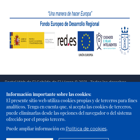
Portal Web de El Cabildo de El Hierro © 2021 - Todos los derechos
reservados |
Política de Privacidad
|
Política de Cookies
|
Aviso
Información importante sobre las cookies:
Legal
|
Accesibilidad
El presente sitio web utiliza cookies propias y de terceros para fines
analíticos. Tenga en cuenta que, si acepta las cookies de terceros,
puede eliminarlas desde las opciones del navegador o del sistema
ofrecido por el propio tercero.
Puede ampliar información en
.
Política de cookies