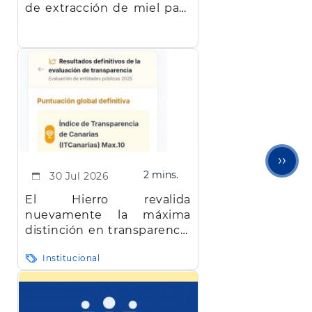
de extracción de miel para
facilitar el trabajo a los
apicultores de la isla
Sigu
››
2 mins.
30 Jul 2026
pági
El Hierro revalida
nuevamente la máxima
distinción en transparencia
en Canarias
Institucional