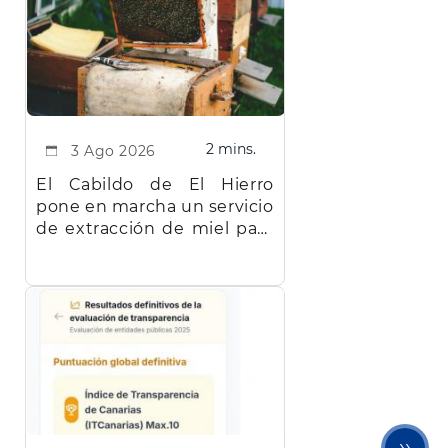
2 mins.
3 Ago 2026
El Cabildo de El Hierro
pone en marcha un servicio
de extracción de miel para
facilitar el trabajo a los
apicultores de la isla
Sigu
››