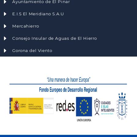
Ayuntamiento de El Pinar
E.I.S El Meridiano S.A.U
Mercahierro
Consejo Insular de Aguas de El Hierro
Gorona del Viento