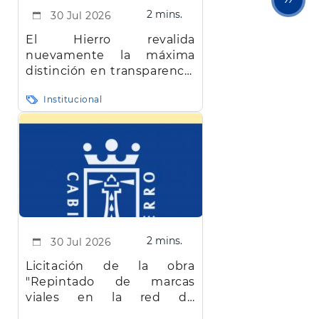
2 mins.
30 Jul 2026
pági
El Hierro revalida
nuevamente la máxima
distinción en transparencia
en Canarias
Institucional
2 mins.
30 Jul 2026
Licitación de la obra
"Repintado de marcas
viales en la red de
carreteras de la isla de El