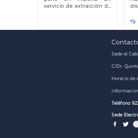
servicio de extracción de
d
miel para facilitar el
t
trabajo a los apicultores
Ca
de la isla
Paginación
Contact
Sede el Cabi
C/Dr. Quint
Horario de 
informacion
Teléfono 92
Sede Electr