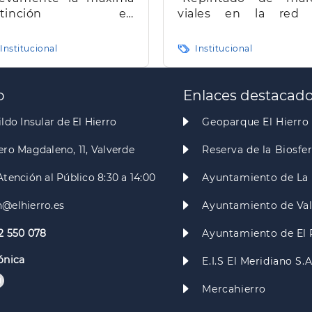
istinción en
viales en la red
ransparencia en
carreteras de la isla d
narias
Hierro"
Institucional
Institucional
o
Enlaces destacad
ldo Insular de El Hierro
Geoparque El Hierro
ero Magdaleno, 11, Valverde
Reserva de la Biosfe
Atención al Público 8:30 a 14:00
Ayuntamiento de La 
@elhierro.es
Ayuntamiento de Va
2 550 078
Ayuntamiento de El 
ónica
E.I.S El Meridiano S.
Mercahierro