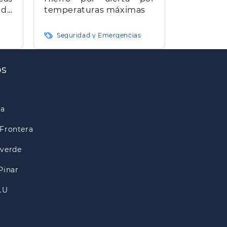
 de
temperaturas máximas
e El
Seguridad y Emergencias
os
ra
Frontera
lverde
Pinar
A.U