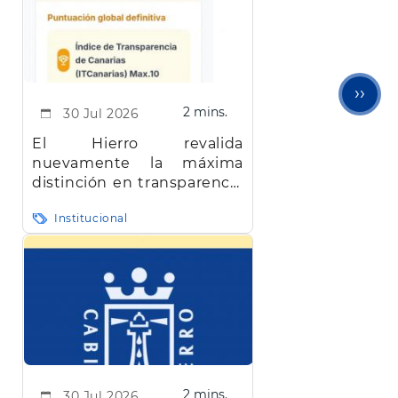
Sigu
››
2 mins.
30 Jul 2026
pági
El Hierro revalida
nuevamente la máxima
distinción en transparencia
en Canarias
Institucional
2 mins.
30 Jul 2026