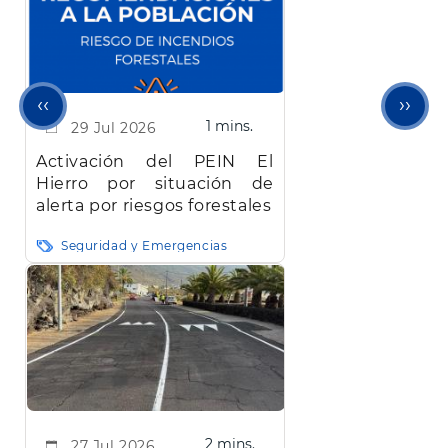
Página
Sigu
‹‹
››
1 mins.
29 Jul 2026
anterior
pági
Activación del PEIN El
Hierro por situación de
alerta por riesgos forestales
Seguridad y Emergencias
2 mins.
27 Jul 2026