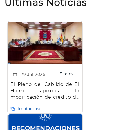
Últimas Noticias
5 mins.
29 Jul 2026
El Pleno del Cabildo de El
Hierro aprueba la
modificación de crédito de
más de 22 millones de
Institucional
euros bloqueada desde
abril