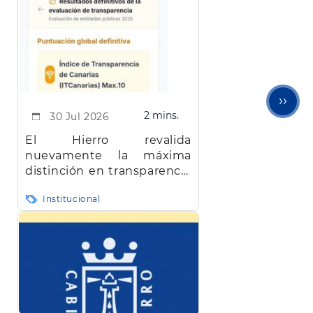
Sigu
››
2 mins.
30 Jul 2026
pági
El Hierro revalida
nuevamente la máxima
distinción en transparencia
en Canarias
Institucional