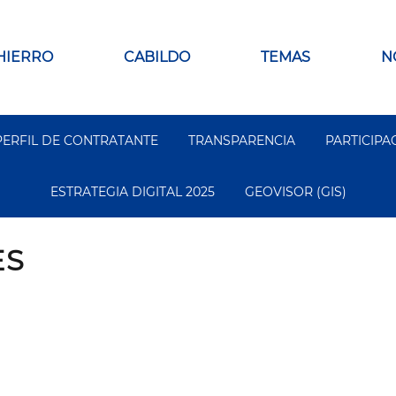
 HIERRO
CABILDO
TEMAS
N
PERFIL DE CONTRATANTE
TRANSPARENCIA
PARTICIPA
ESTRATEGIA DIGITAL 2025
GEOVISOR (GIS)
ES