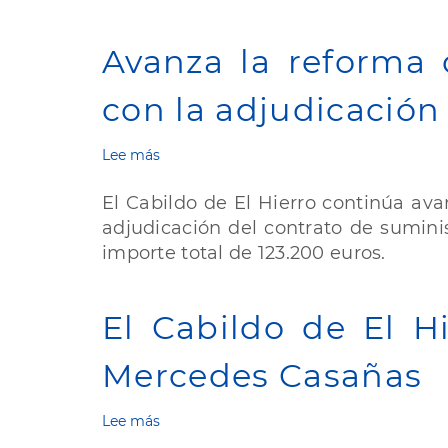
del
convenio
con
Avanza la reforma 
el
Gobierno
con la adjudicación
de
Canarias
para
Lee más
sobre
avanzar
Avanza
en
la
El Cabildo de El Hierro continúa av
la
reforma
atención
adjudicación del contrato de suminis
de
a
importe total de 123.200 euros.
la
las
Residencia
víctimas
de
de
Mayores
El Cabildo de El 
violencia
de
machista
La
Mercedes Casañas
Frontera
con
la
Lee más
sobre
adjudicación
El