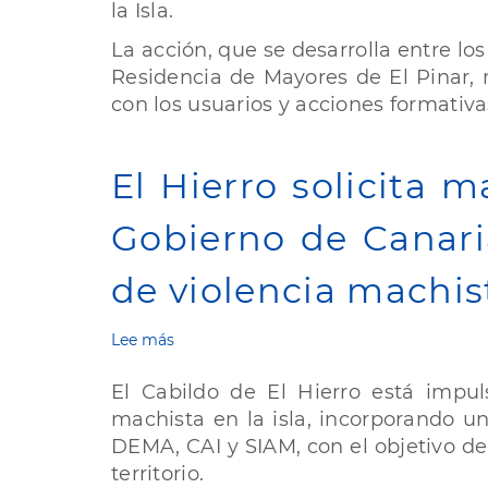
la Isla.
El
Cabildo
La acción, que se desarrolla entre lo
de
Residencia de Mayores de El Pinar, 
El
Hierro
con los usuarios y acciones formativas
refuerza
el
bienestar
El Hierro solicita 
de
las
Gobierno de Canaria
personas
mayores
con
de violencia machis
intervención
clown
Lee más
sobre
El
Hierro
El Cabildo de El Hierro está impuls
solicita
machista en la isla, incorporando un
mayor
DEMA, CAI y SIAM, con el objetivo de 
dotación
económica
territorio.