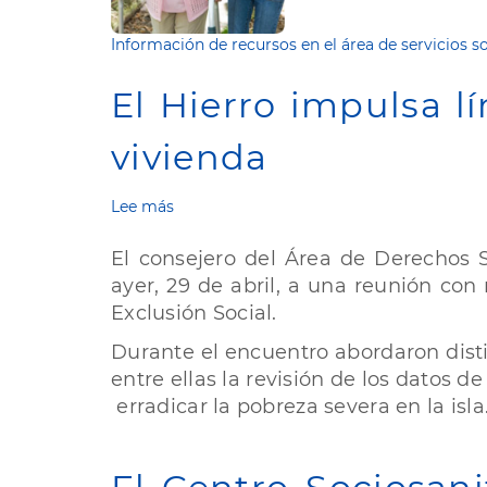
Información de recursos en el área de servicios so
El Hierro impulsa lí
vivienda
Lee más
sobre
El
Hierro
El consejero del Área de Derechos S
impulsa
ayer, 29 de abril, a una reunión co
líneas
Exclusión Social.
de
actuación
Durante el encuentro abordaron distin
para
entre ellas la revisión de los datos d
facilitar
el
erradicar la pobreza severa en la isla
acceso
a
la