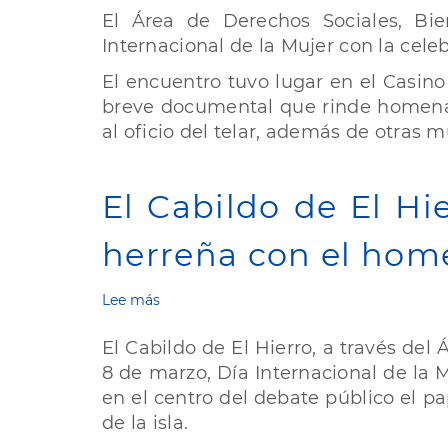
del
Cabildo
El Área de Derechos Sociales, Bi
suministro
de
Internacional de la Mujer con la celeb
de
El
materiales
Hierro
El encuentro tuvo lugar en el Casin
conmemora
breve documental que rinde homena
el
al oficio del telar, además de otras
8M
con
un
homenaje
El Cabildo de El Hi
a
Mercedes
herreña con el hom
Casañas
Lee más
sobre
El
Cabildo
El Cabildo de El Hierro, a través del
de
8 de marzo, Día Internacional de la Mu
El
en el centro del debate público el p
Hierro
reivindica
de la isla.
este