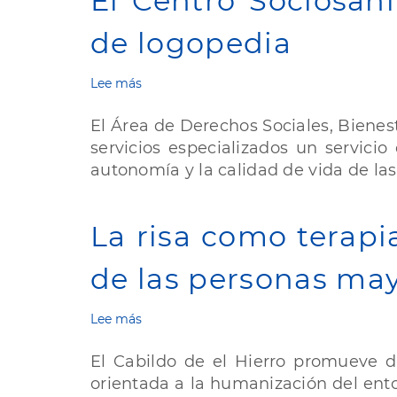
El Centro Sociosan
vivienda
de logopedia
Lee más
sobre
El
Centro
El Área de Derechos Sociales, Bienest
Sociosanitario
servicios especializados un servici
de
autonomía y la calidad de vida de la
Echedo
incorpora
un
nuevo
La risa como terapia
servicio
de
de las personas ma
logopedia
Lee más
sobre
La
risa
El Cabildo de el Hierro promueve du
como
orientada a la humanización del ento
terapia: