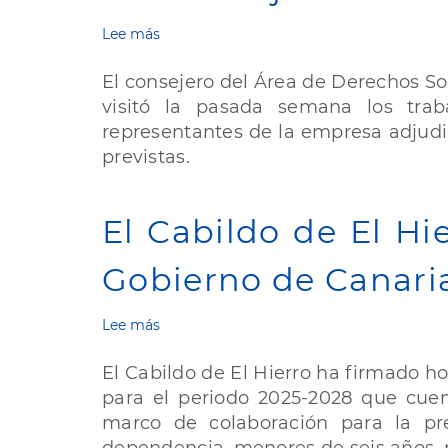
y
Lee más
sobre
Comunidad
El
consejero
El consejero del Área de Derechos Soc
de
visitó la pasada semana los tra
Derechos
representantes de la empresa adjudica
Sociales
visita
previstas.
las
obras
de
El Cabildo de El Hi
la
Residencia
Gobierno de Canarias
de
Mayores
de
Lee más
sobre
Frontera
El
y
Cabildo
El Cabildo de El Hierro ha firmado h
confirma
de
el
para el periodo 2025-2028 que cuen
El
inicio
marco de colaboración para la pre
Hierro
de
firma