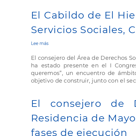
8-
M
El Cabildo de El Hi
el
legado
Servicios Sociales,
de
la
mujer
Lee más
sobre
herreña
El
con
Cabildo
El consejero del Área de Derechos Soc
el
de
homenaje
ha estado presente en el I Congre
El
a
queremos”, un encuentro de ámbito
Hierro
Mercedes
presente
objetivo de construir, junto con el sect
Casañas
en
Hernández
el
I
El consejero de 
Congreso
Multisede
Residencia de Mayor
sobre
Servicios
Sociales,
fases de ejecución
Cuidados