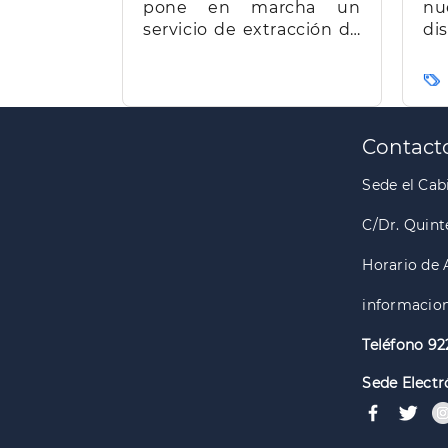
pone en marcha un
nu
servicio de extracción de
d
miel para facilitar el
t
trabajo a los apicultores
Ca
de la isla
Paginación
Contact
Sede el Cabi
C/Dr. Quint
Horario de 
informacion
Teléfono 92
Sede Electr