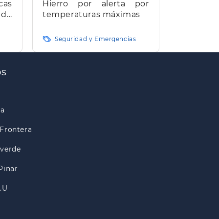
cas
Hierro por alerta por
 de
temperaturas máximas
e El
Seguridad y Emergencias
os
ra
Frontera
lverde
Pinar
A.U