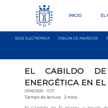
Pasar
al
contenido
Main
INICIO
EL
principal
navigation
SEDE ELECTRÓNICA
TABLON DE ANUNCIOS
Segundo
Menu
EL CABILDO DE
ENERGÉTICA EN EL
23/06/2026 - 12:37
Tiempo de lectura
2 mins.