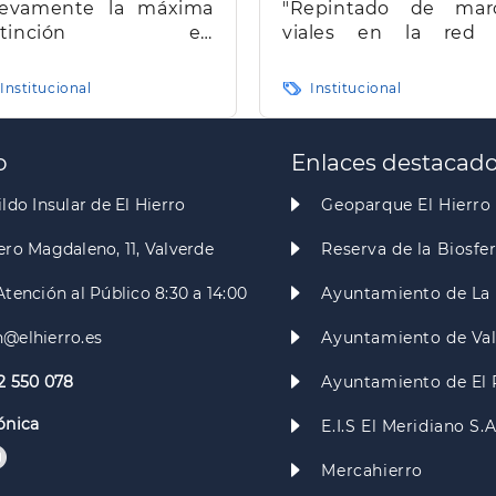
evamente la máxima
"Repintado de mar
istinción en
viales en la red
ransparencia en
carreteras de la isla d
narias
Hierro"
Institucional
Institucional
o
Enlaces destacad
ldo Insular de El Hierro
Geoparque El Hierro
ero Magdaleno, 11, Valverde
Reserva de la Biosfe
Atención al Público 8:30 a 14:00
Ayuntamiento de La 
@elhierro.es
Ayuntamiento de Va
2 550 078
Ayuntamiento de El 
ónica
E.I.S El Meridiano S.
Mercahierro