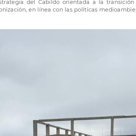
trategia del Cabildo orientada a la transición
onización, en línea con las políticas medioambie