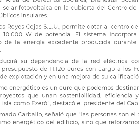
el Área de Derechos Sociales, Bienestar Social
solar fotovoltaica en la cubierta del Centro de
públicos insulares.
os Reyes Cejas S.L.U., permite dotar al centro 
a 10.000 W de potencia. El sistema incorpora 
 de la energía excedente producida durante l
.
educirá su dependencia de la red eléctrica co
 presupuesto de 11.120 euros con cargo a los 
 de explotación y en una mejora de su calificaci
 energético es un euro que podemos destinar a
yectos que unan sostenibilidad, eficiencia y
isla como Ezeró”, destacó el presidente del Cabi
Amado Carballo, señaló que “las personas son el 
umo energético del edificio, sino que reforzam