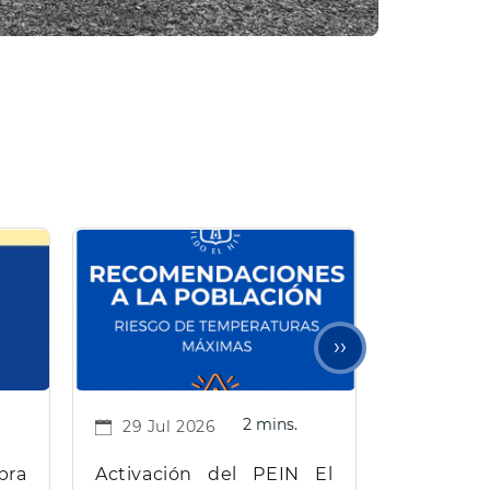
Siguiente
››
página
2 mins.
29 Jul 2026
bra
Activación del PEIN El