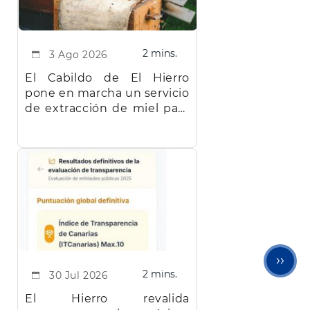
2 mins.
3 Ago 2026
El Cabildo de El Hierro
pone en marcha un servicio
de extracción de miel para
facilitar el trabajo a los
apicultores de la isla
Sigu
››
2 mins.
30 Jul 2026
pági
El Hierro revalida