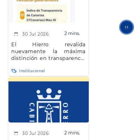
Sigu
››
2 mins.
30 Jul 2026
pági
El Hierro revalida
nuevamente la máxima
distinción en transparencia
en Canarias
Institucional
2 mins.
30 Jul 2026