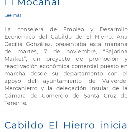
El Mocanal
Lee más
sobre
El
Hierro
La consejera de Empleo y Desarrollo
acogerá
Económico del Cabildo de El Hierro, Ana
una
Cecilia González, presentaba esta mañana
muestra
comercial,
de martes, 7 de noviembre, “Sajorina
Sajorina
Market”, un proyecto de promoción y
Market,
reactivación económica comercial puesto en
del
marcha desde su departamento con el
17
al
apoyo del ayuntamiento de Valverde,
19
Mercahierro y la delegación insular de la
de
Cámara de Comercio de Santa Cruz de
noviembre
Tenerife.
en
la
plaza
de
Cabildo El Hierro inicia
San