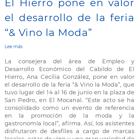
El Hierro pone en valor
el desarrollo de la feria
“& Vino la Moda”
Lee más
sobre
La
consejera
La consejera del área de Empleo y
del
Desarrollo Económico del Cabildo de El
área
Hierro, Ana Cecilia González, pone en valor
de
Empleo
el desarrollo de la feria “& Vino la Moda”, que
del
tuvo lugar del 14 al 16 de junio en la plaza de
Cabildo
San Pedro, en El Mocanal. “Este acto se ha
de
consolidado como un evento de referencia
El
Hierro
en la promoción de la moda y la
pone
gastronomía local”, afirma. Así, los asistentes
en
disfrutaron de desfiles a cargo de marcas
valor