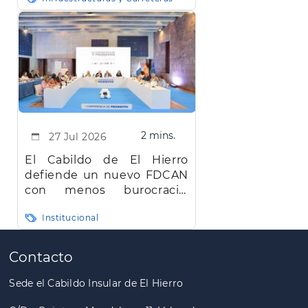
la red insular
2 mins.
27 Jul 2026
El Cabildo de El Hierro
defiende un nuevo FDCAN
con menos burocracia,
mayor eficiencia y agilidad
Institucional
Paginación
Contacto
Sede el Cabildo Insular de El Hierro