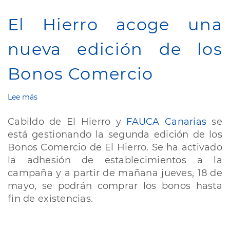
ayudas
a
El Hierro acoge una
la
modernización
nueva edición de los
y
mantenimiento
Bonos Comercio
de
la
actividad
Lee más
sobre
económica
El
Hierro
Cabildo de El Hierro y
FAUCA Canarias
se
acoge
está gestionando la segunda edición de los
una
Bonos Comercio de El Hierro. Se ha activado
nueva
edición
la adhesión de establecimientos a la
de
campaña y a partir de mañana jueves, 18 de
los
mayo, se podrán comprar los bonos hasta
Bonos
fin de existencias.
Comercio