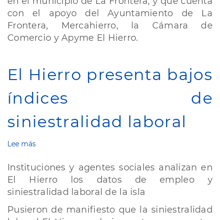
en el municipio de La Frontera, y que cuenta
con el apoyo del Ayuntamiento de La
Frontera, Mercahierro, la Cámara de
Comercio y Apyme El Hierro.
El Hierro presenta bajos
índices de
siniestralidad laboral
Lee más
sobre
El
Hierro
Instituciones y agentes sociales analizan en
presenta
El Hierro los datos de empleo y
bajos
siniestralidad laboral de la isla
índices
de
Pusieron de manifiesto que la siniestralidad
siniestralidad