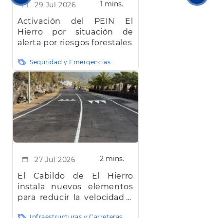
1 mins.
29 Jul 2026
anterior
pági
Activación del PEIN El
Hierro por situación de
alerta por riesgos forestales
Seguridad y Emergencias
2 mins.
27 Jul 2026
El Cabildo de El Hierro
instala nuevos elementos
para reducir la velocidad y
mejorar la seguridad vial en
Infraestructuras y Carreteras