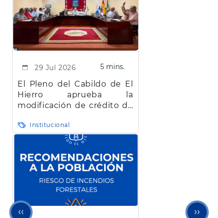
5 mins.
29 Jul 2026
El Pleno del Cabildo de El
Hierro aprueba la
modificación de crédito de
más de 22 millones de
Institucional
euros bloqueada desde
abril
Página
Sigu
‹‹
››