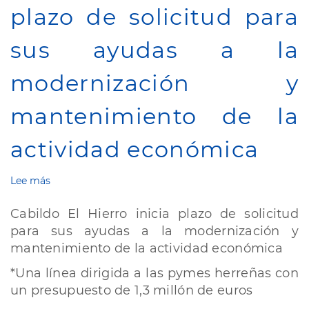
Pedro
plazo de solicitud para
de
El
sus ayudas a la
Mocanal
modernización y
mantenimiento de la
actividad económica
Lee más
sobre
Cabildo
El
Cabildo El Hierro inicia plazo de solicitud
Hierro
para sus ayudas a la modernización y
inicia
mantenimiento de la actividad económica
plazo
de
*Una línea dirigida a las pymes herreñas con
solicitud
un presupuesto de 1,3 millón de euros
para
sus