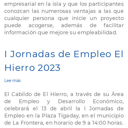
empresarial en la isla y que los participantes
en
El
conozcan las numerosas ventajas a las que
Hierro
cualquier persona que inicie un proyecto
puede acogerse, además de facilitar
información que mejore su empleabilidad.
I Jornadas de Empleo El
Hierro 2023
Lee más
sobre
I
Jornadas
El Cabildo de El Hierro, a través de su Área
de
de Empleo y Desarrollo Económico,
Empleo
celebrará el 13 de abril la I Jornadas de
El
Hierro
Empleo en la Plaza Tigaday, en el municipio
2023
de La Frontera, en horario de 9 a 14:00 horas.