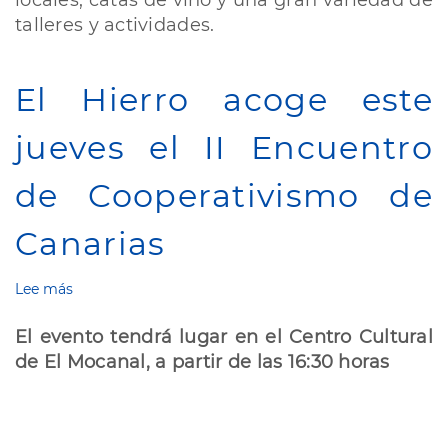
locales, catas de vino y una gran variedad de
el
desarrollo
talleres y actividades.
de
la
feria
El Hierro acoge este
“&
Vino
jueves el II Encuentro
la
Moda”
de Cooperativismo de
Canarias
Lee más
sobre
El
Hierro
El evento tendrá lugar en el Centro Cultural
acoge
de El Mocanal, a partir de las 16:30 horas
este
jueves
el
II