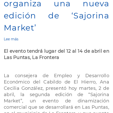
organiza una nueva
edición de ‘Sajorina
Market’
Lee más
sobre
El
Cabildo
El evento tendrá lugar del 12 al 14 de abril en
de
Las Puntas, La Frontera
El
Hierro
organiza
una
La consejera de Empleo y Desarrollo
nueva
Económico del Cabildo de El Hierro, Ana
edición
Cecilia González, presentó hoy martes, 2 de
de
abril, la segunda edición de “Sajorina
‘Sajorina
Market’
Market”, un evento de dinamización
comercial que se desarrollará en Las Puntas,