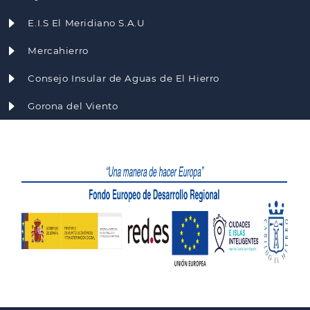
E.I.S El Meridiano S.A.U
Mercahierro
Consejo Insular de Aguas de El Hierro
Gorona del Viento