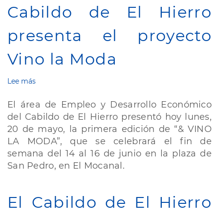
Encuentro
Cabildo de El Hierro
de
Cooperativismo
de
presenta el proyecto
Canarias
Vino la Moda
Lee más
sobre
Cabildo
de
El área de Empleo y Desarrollo Económico
El
del Cabildo de El Hierro presentó hoy lunes,
Hierro
20 de mayo, la primera edición de “& VINO
presenta
el
LA MODA”, que se celebrará el fin de
proyecto
semana del 14 al 16 de junio en la plaza de
Vino
San Pedro, en El Mocanal.
la
Moda
El Cabildo de El Hierro