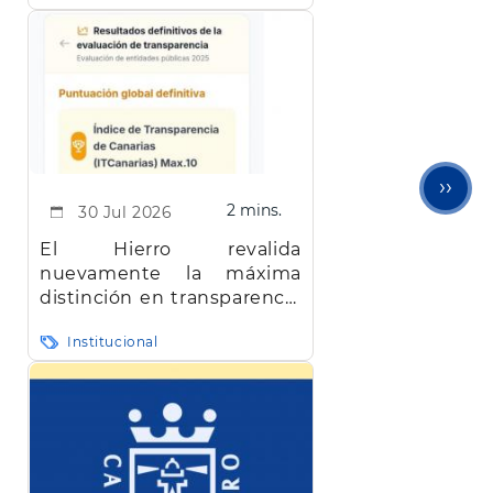
Sigu
››
2 mins.
30 Jul 2026
pági
El Hierro revalida
nuevamente la máxima
distinción en transparencia
en Canarias
Institucional