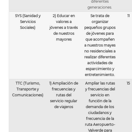
diferentes
generaciones.
SYS (Sanidad y
2) Educar en
Se trata de
11
Servicios
valores a
organizar
Sociales)
jóvenes a través
pequeños grupos
de nuestros
de jóvenes para
mayores
que acompañen
a nuestros mayes
no residenciales a
realizar diferentes
actividades de
esparcimiento y
entretenimiento.
TTC (Turismo,
1) Ampliación de
Ampliar las rutas
15
Transporte y
frecuencias y
y frecuencias del
Comunicaciones)
rutas del
servicio en
servicio regular
función de la
de viajeros
demanda de los
ciudadanos y
frecuencia de la
ruta Aeropuerto-
Valverde para