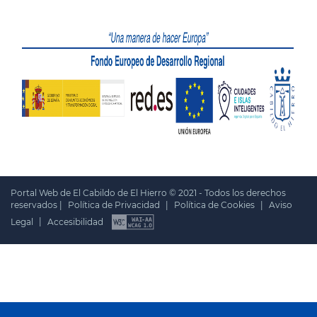
Portal Web de El Cabildo de El Hierro © 2021 - Todos los derechos
reservados |
Política de Privacidad
|
Política de Cookies
|
Aviso
Legal
|
Accesibilidad