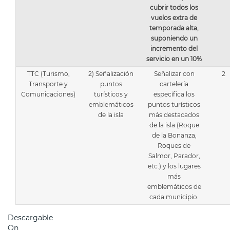
cubrir todos los
vuelos extra de
temporada alta,
suponiendo un
incremento del
servicio en un 10%
TTC (Turismo,
2) Señalización
Señalizar con
2
Transporte y
puntos
cartelería
Comunicaciones)
turísticos y
específica los
emblemáticos
puntos turísticos
de la isla
más destacados
de la isla (Roque
de la Bonanza,
Roques de
Salmor, Parador,
etc.) y los lugares
más
emblemáticos de
cada municipio.
Descargable
On