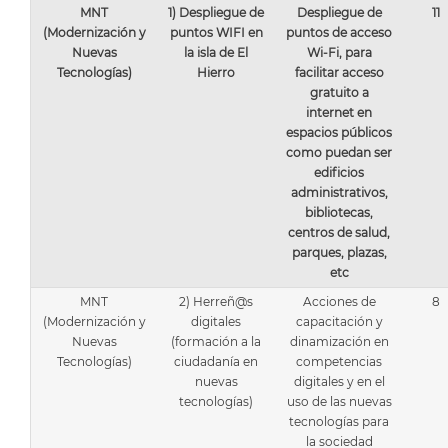
MNT
1) Despliegue de
Despliegue de
11
(Modernización y
puntos WIFI en
puntos de acceso
Nuevas
la isla de El
Wi-Fi, para
Tecnologías)
Hierro
facilitar acceso
gratuito a
internet en
espacios públicos
como puedan ser
edificios
administrativos,
bibliotecas,
centros de salud,
parques, plazas,
etc
MNT
2) Herreñ@s
Acciones de
8
(Modernización y
digitales
capacitación y
Nuevas
(formación a la
dinamización en
Tecnologías)
ciudadanía en
competencias
nuevas
digitales y en el
tecnologías)
uso de las nuevas
tecnologías para
la sociedad