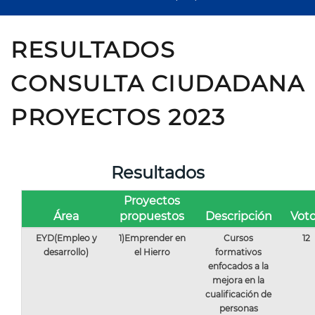
RESULTADOS
CONSULTA CIUDADANA
PROYECTOS 2023
Resultados
Proyectos
Área
propuestos
Descripción
Vot
EYD(Empleo y
1)Emprender en
Cursos
12
desarrollo)
el Hierro
formativos
enfocados a la
mejora en la
cualificación de
personas