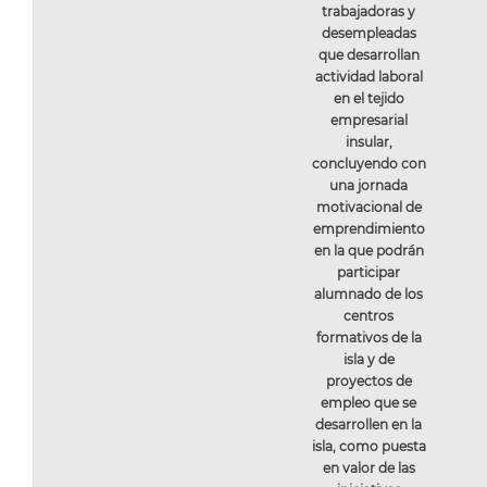
trabajadoras y
desempleadas
que desarrollan
actividad laboral
en el tejido
empresarial
insular,
concluyendo con
una jornada
motivacional de
emprendimiento
en la que podrán
participar
alumnado de los
centros
formativos de la
isla y de
proyectos de
empleo que se
desarrollen en la
isla, como puesta
en valor de las