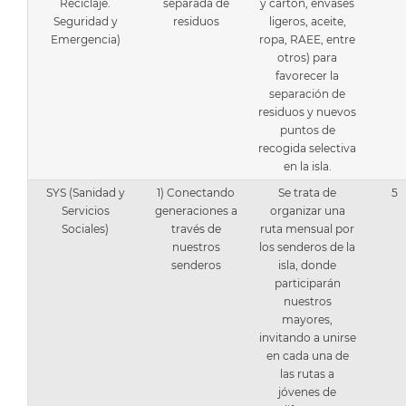
Reciclaje.
separada de
y cartón, envases
Seguridad y
residuos
ligeros, aceite,
Emergencia)
ropa, RAEE, entre
otros) para
favorecer la
separación de
residuos y nuevos
puntos de
recogida selectiva
en la isla.
SYS (Sanidad y
1) Conectando
Se trata de
5
Servicios
generaciones a
organizar una
Sociales)
través de
ruta mensual por
nuestros
los senderos de la
senderos
isla, donde
participarán
nuestros
mayores,
invitando a unirse
en cada una de
las rutas a
jóvenes de