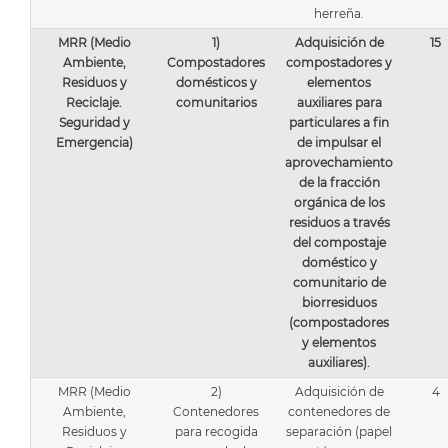
herreña.
MRR (Medio
1)
Adquisición de
15
Ambiente,
Compostadores
compostadores y
Residuos y
domésticos y
elementos
Reciclaje.
comunitarios
auxiliares para
Seguridad y
particulares a fin
Emergencia)
de impulsar el
aprovechamiento
de la fracción
orgánica de los
residuos a través
del compostaje
doméstico y
comunitario de
biorresiduos
(compostadores
y elementos
auxiliares).
MRR (Medio
2)
Adquisición de
4
Ambiente,
Contenedores
contenedores de
Residuos y
para recogida
separación (papel