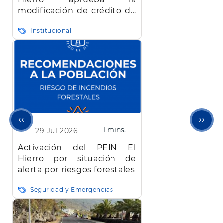
modificación de crédito de
más de 22 millones de
Institucional
euros bloqueada desde
abril
Página
Sigu
‹‹
››
1 mins.
29 Jul 2026
anterior
pági
Activación del PEIN El
Hierro por situación de
alerta por riesgos forestales
Seguridad y Emergencias