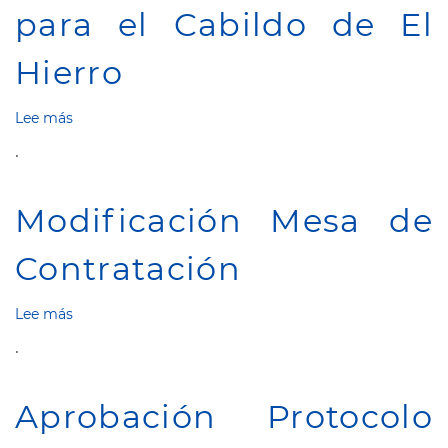
para el Cabildo de El
Hierro
Lee más
sobre
Delegación
.
de
competencias
para
Modificación Mesa de
la
licitación
Contratación
del
contrato
administrativo
Lee más
sobre
de
Modificación
suministro
.
Mesa
Adquisición
de
de
Contratación
licencias
Aprobación Protocolo
Office
365