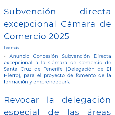
Proyecto
"Acondicionamiento
Subvención directa
del
Centro
excepcional Cámara de
Sociosanitario
de
Echedo"
Comercio 2025
Lee más
sobre
Subvención
-
Anuncio Concesión Subvención Directa
directa
excepcional a la Cámara de Comercio de
excepcional
Cámara
Santa Cruz de Tenerife (Delegación de El
de
Hierro), para el proyecto de fomento de la
Comercio
formación y emprendeduría
2025
Revocar la delegación
especial de las áreas