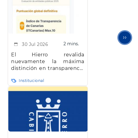
Sigu
››
2 mins.
30 Jul 2026
pági
El Hierro revalida
nuevamente la máxima
distinción en transparencia
en Canarias
Institucional