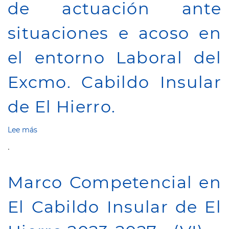
de actuación ante
para
el
Cabildo
situaciones e acoso en
de
El
el entorno Laboral del
Hierro
Excmo. Cabildo Insular
de El Hierro.
Lee más
sobre
Aprobación
.
Protocolo
de
actuación
Marco Competencial en
ante
situaciones
El Cabildo Insular de El
e
acoso
en