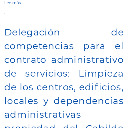
Lee más
sobre
Concesión
.
subvención
directa
excepcional
Delegación de
a
la
competencias para el
asociación
de
vecinos
contrato administrativo
progreso
de
de servicios: Limpieza
Timijiraque,
año
2026
de los centros, edificios,
locales y dependencias
administrativas