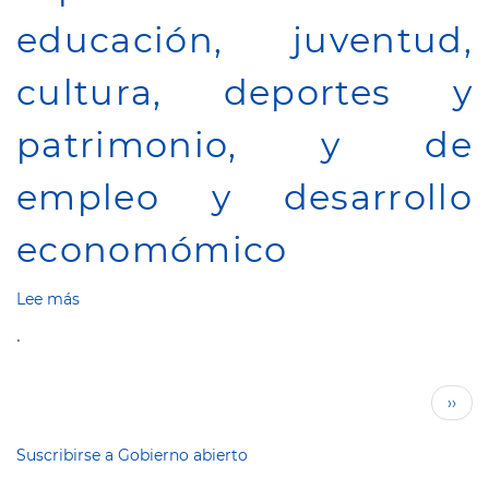
educación, juventud,
cultura, deportes y
patrimonio, y de
empleo y desarrollo
economómico
Lee más
sobre
Revocar
.
la
delegación
especial
Paginación
Sigui
››
de
pági
las
áreas
Suscribirse a Gobierno abierto
educación,