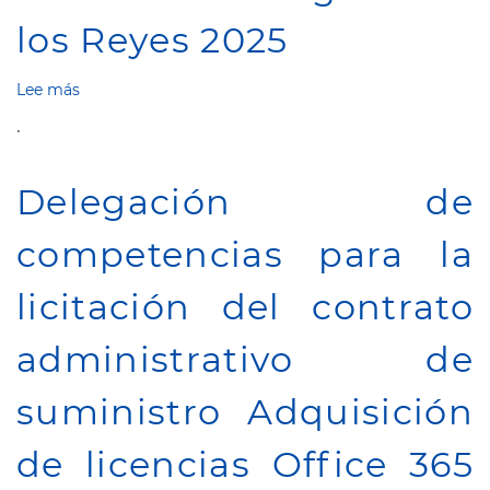
y
los Reyes 2025
dependencias
administrativas
propiedad
Lee más
sobre
del
Anuncio
.
Cabildo
Concesión
Insular
y
de
Reconocimiento
Delegación de
El
de
Hierro
la
2026-
competencias para la
Obligación
2031
Subvención
directa
licitación del contrato
excepcional
Fundación
administrativo de
Virgen
de
los
suministro Adquisición
Reyes
2025
de licencias Office 365