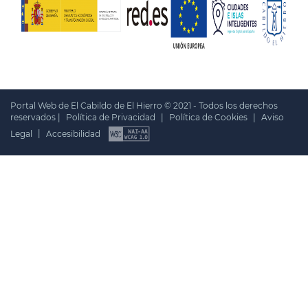
Portal Web de El Cabildo de El Hierro © 2021 - Todos los derechos
reservados |
Política de Privacidad
|
Política de Cookies
|
Aviso
Legal
|
Accesibilidad