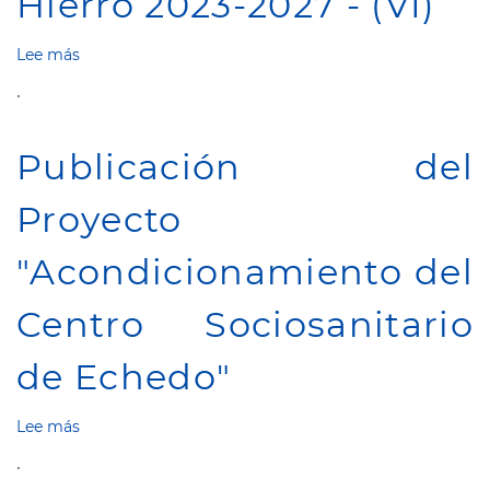
Hierro 2023-2027 - (VI)
el
entorno
Laboral
Lee más
sobre
del
Marco
.
Excmo.
Competencial
Cabildo
en
Insular
El
Publicación del
de
Cabildo
El
Insular
Hierro.
Proyecto
de
El
Hierro
"Acondicionamiento del
2023-
2027
Centro Sociosanitario
-
(VI)
de Echedo"
Lee más
sobre
Publicación
.
del