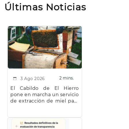
juventud,
Últimas Noticias
cultura,
deportes
y
patrimonio,
y
de
empleo
y
desarrollo
economómico
2 mins.
3 Ago 2026
El Cabildo de El Hierro
pone en marcha un servicio
de extracción de miel para
facilitar el trabajo a los
apicultores de la isla