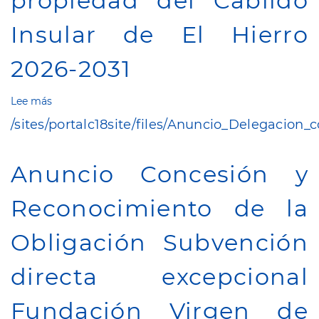
propiedad del Cabildo
Insular de El Hierro
2026-2031
Lee más
sobre
Delegación
/sites/portalc18site/files/Anuncio_Delegacio
de
competencias
para
Anuncio Concesión y
el
contrato
Reconocimiento de la
administrativo
de
servicios:
Obligación Subvención
Limpieza
de
directa excepcional
los
centros,
edificios,
Fundación Virgen de
locales