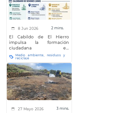
2 mins.
8 Jun 2026
El Cabildo de El Hierro
impulsa la formación
ciudadana en
cardioprotección y uso de
Medio ambiente, residuos y
reciclaje
desfibriladores
3 mins.
27 Mayo 2026