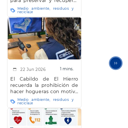
para preservar y recuperar
la biodiversidad de El
Medio ambiente, residuos y
reciclaje
Hierro
Sigu
››
1 mins.
22 Jun 2026
pági
El Cabildo de El Hierro
recuerda la prohibición de
hacer hogueras con motivo
de la festividad de San
Medio ambiente, residuos y
reciclaje
Juan