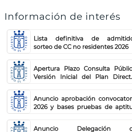
Información de interés
Lista definitiva de admitid
sorteo de CC no residentes 2026
Apertura Plazo Consulta Públic
Versión Inicial del Plan Direct
Insular de Residuos de El Hierro
de su Estudio Ambient
Anuncio aprobación convocator
Estratégico
2026 y bases pruebas de aptit
obtención por primera vez 
licencia de caza en la isla de 
Anuncio Delegación 
Hierro.