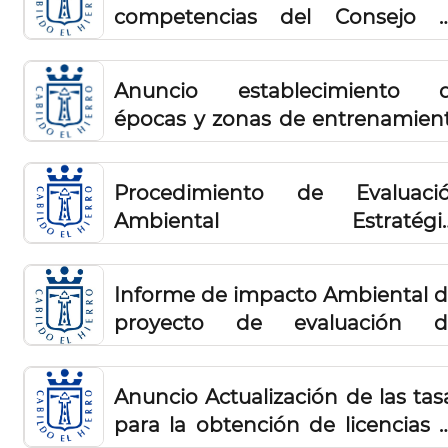
competencias del Consejo 
Gobierno Insular a favor d
Presidente del Cabildo Insular 
Anuncio establecimiento 
El Hierro
épocas y zonas de entrenamien
de perros de caza y aves 
cetrería 2026
Procedimiento de Evaluaci
Ambiental Estratégi
Simplificada del Instrumento 
Planificación Singular Turísti
Informe de impacto Ambiental d
(IPST) Punta Márquez
proyecto de evaluación d
impacto ambiental simplifica
del Proyecto EDAM Los Cardone
Anuncio Actualización de las tas
para la obtención de licencias 