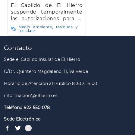
El Cabildo de El Hierro
suspende temporalmente
las autorizaciones para la
quema de rastrojos y restos
Medio ambiente, residuos y
reciclaje
vegetales agrícolas o
Paginación
forestales en toda la isla
Contacto
Sede el Cabildo Insular de El Hierro
C/Dr. Quintero Magdaleno, 11, Valverde
Horario de Atención al Público 8:30 a 14:00
informacion@elhierro.es
Teléfono 922 550 078
Sede Electrónica