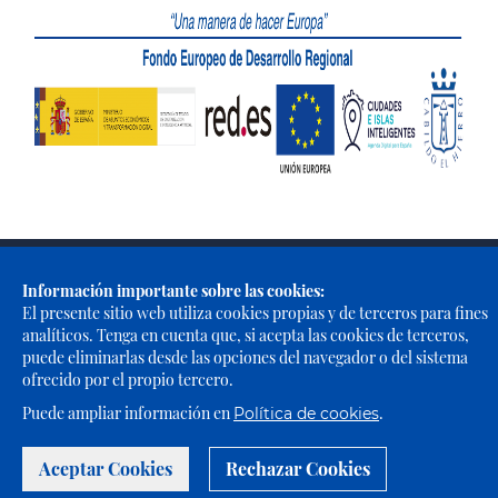
Portal Web de El Cabildo de El Hierro © 2021 - Todos los derechos
reservados |
Política de Privacidad
|
Política de Cookies
|
Aviso
Información importante sobre las cookies:
Legal
|
Accesibilidad
El presente sitio web utiliza cookies propias y de terceros para fines
analíticos. Tenga en cuenta que, si acepta las cookies de terceros,
puede eliminarlas desde las opciones del navegador o del sistema
ofrecido por el propio tercero.
Puede ampliar información en
.
Política de cookies
Aceptar Cookies
Rechazar Cookies