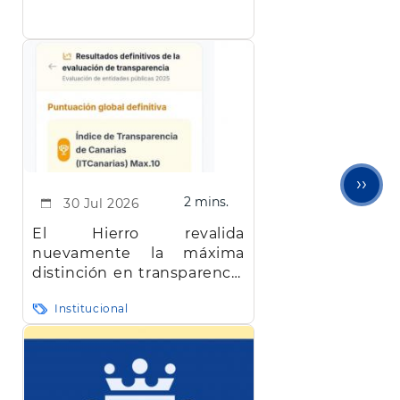
facilitar el trabajo a los
apicultores de la isla
Sigu
››
2 mins.
30 Jul 2026
pági
El Hierro revalida
nuevamente la máxima
distinción en transparencia
en Canarias
Institucional