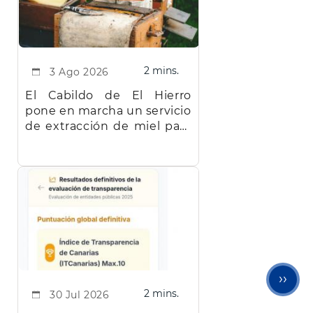
2 mins.
3 Ago 2026
El Cabildo de El Hierro
pone en marcha un servicio
de extracción de miel para
facilitar el trabajo a los
apicultores de la isla
Sigu
››
2 mins.
30 Jul 2026
pági