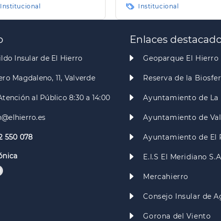
narias
Hierro"
Institucional
Institucional
o
Enlaces destacad
ldo Insular de El Hierro
Geoparque El Hierro
ero Magdaleno, 11, Valverde
Reserva de la Biosfe
Atención al Público 8:30 a 14:00
Ayuntamiento de La 
@elhierro.es
Ayuntamiento de Va
2 550 078
Ayuntamiento de El 
ónica
E.I.S El Meridiano S.
Mercahierro
Consejo Insular de A
Gorona del Viento