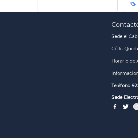
trabajo a los apicultores
Ca
de la isla
Paginación
Contact
Sede el Cabi
C/Dr. Quint
Horario de 
informacion
Teléfono 92
Sede Electr