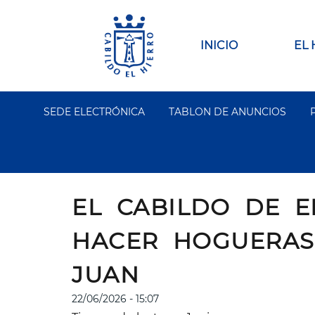
Pasar
al
contenido
Main
INICIO
EL
principal
navigation
SEDE ELECTRÓNICA
TABLON DE ANUNCIOS
Segundo
Menu
EL CABILDO DE E
HACER HOGUERAS
JUAN
22/06/2026 - 15:07