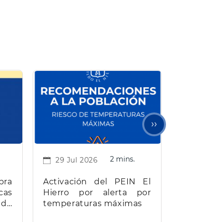
Siguiente
››
página
2 mins.
29 Jul 2026
bra
Activación del PEIN El
cas
Hierro por alerta por
 de
temperaturas máximas
e El