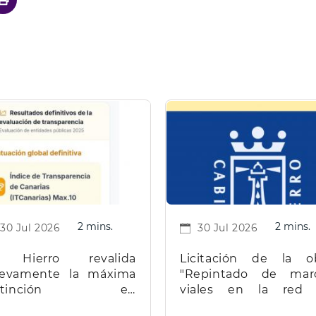
2 mins.
2 mins.
30 Jul 2026
30 Jul 2026
 Hierro revalida
Licitación de la o
evamente la máxima
"Repintado de mar
istinción en
viales en la red
ransparencia en
carreteras de la isla d