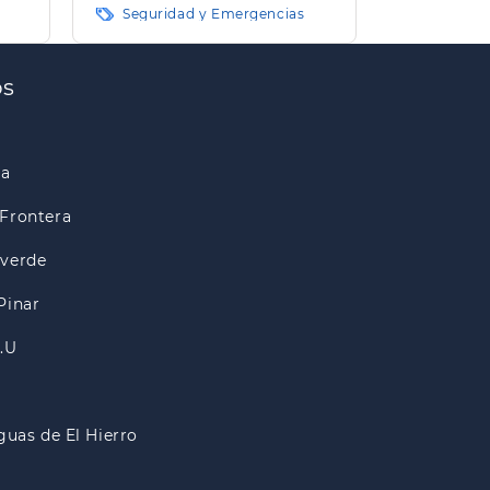
Seguridad y Emergencias
os
ra
Frontera
lverde
Pinar
A.U
guas de El Hierro