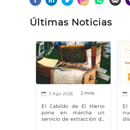
Últimas Noticias
2 mins.
3 Ago 2026
El Cabildo de El Hierro
El
pone en marcha un
nu
servicio de extracción de
d
miel para facilitar el
t