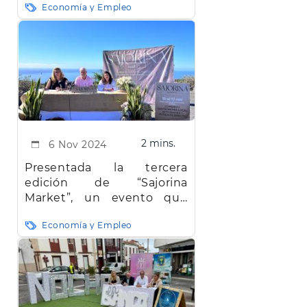
Economía y Empleo
2 mins.
6 Nov 2024
Presentada la tercera
edición de “Sajorina
Market”, un evento que
fusiona comercio y
Economía y Empleo
gastronomía local de El
Hierro