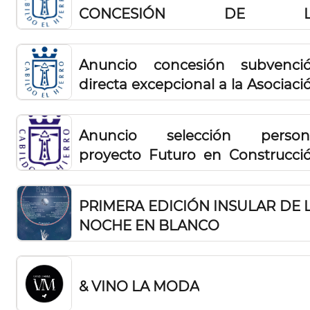
actividades económicas en la is
CONCESIÓN DE L
de El Hierro 2024 - IV
CONVOCATORIA D
SUBVENCIONES PARA L
Anuncio concesión subvenci
CONSOLIDACIÓN 
directa excepcional a la Asociaci
MANTENIMIENTO D
de la Pequeña y Mediana Empre
ACTIVIDADES ECONÓMICAS EN 
de la isla de El Hierro (APYME 
ISLA DE EL HIERRO 2024 – II
Anuncio selección person
HIERRO) 2025
proyecto Futuro en Construcci
El Hierro 2024
PRIMERA EDICIÓN INSULAR DE 
NOCHE EN BLANCO
& VINO LA MODA