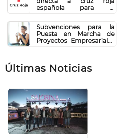
directa a cruz roja
española para el
proyecto "fomento de la
inserción laboral en la
Subvenciones para la
isla de El Hierro"
Puesta en Marcha de
Proyectos Empresariales
en La Isla de El Hierro
2020
Últimas Noticias