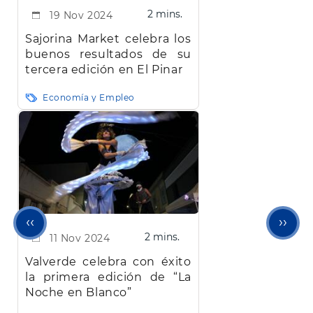
2 mins.
19 Nov 2024
Sajorina Market celebra los
buenos resultados de su
tercera edición en El Pinar
Economía y Empleo
Página
Sigu
‹‹
››
2 mins.
11 Nov 2024
anterior
pági
Valverde celebra con éxito
la primera edición de “La
Noche en Blanco”