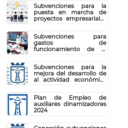
las pequeñas empresas
Subvenciones para la
en la isla de El Hierro
puesta en marcha de
2023
proyectos empresariales
en la Isla de El Hierro
2022
Subvenciones para
gastos de
funcionamiento de la
actividad empresarial
2022
Subvenciones para la
mejora del desarrollo de
al actividad económica
de las pequeñas
empresas de la isla de El
Plan de Empleo de
Hierro - III
auxiliares dinamizadores
2024