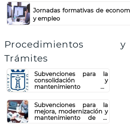
Jornadas formativas de econom
y empleo
Procedimientos y
Trámites
Subvenciones para la
consolidación y
mantenimiento de
actividades económicas
en la isla de El Hierro
Subvenciones para la
2024
mejora, modernización y
mantenimiento de la
actividad económica de