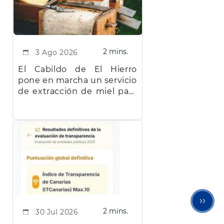
2 mins.
3 Ago 2026
El Cabildo de El Hierro
pone en marcha un servicio
de extracción de miel para
facilitar el trabajo a los
apicultores de la isla
Sigu
››
2 mins.
30 Jul 2026
pági