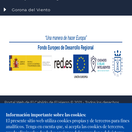
Gorona del Viento
Portal Web de El Cabildo de El Hierro © 2021 - Todos los derechos
reservados |
Política de Privacidad
|
Política de Cookies
|
Aviso
Información importante sobre las cookies:
Legal
|
Accesibilidad
El presente sitio web utiliza cookies propias y de terceros para fines
analíticos. Tenga en cuenta que, si acepta las cookies de terceros,