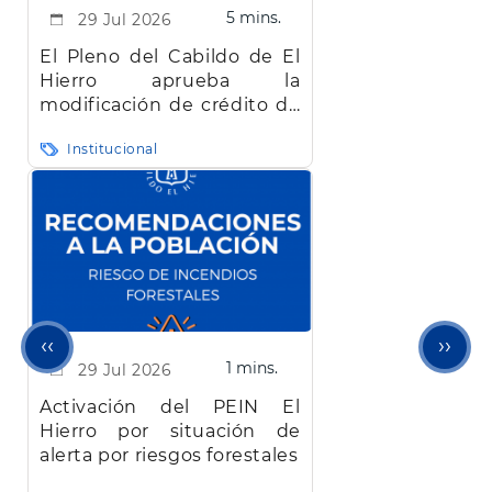
5 mins.
29 Jul 2026
El Pleno del Cabildo de El
Hierro aprueba la
modificación de crédito de
más de 22 millones de
Institucional
euros bloqueada desde
abril
Página
Sigu
‹‹
››
1 mins.
29 Jul 2026
anterior
pági
Activación del PEIN El
Hierro por situación de
alerta por riesgos forestales