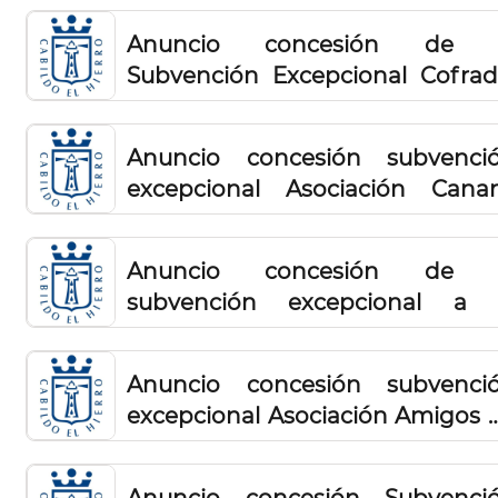
Anuncio concesión de 
Subvención Excepcional Cofrad
de Pescadores Nuestra Señora 
Los Reyes 2026
Anuncio concesión subvenci
excepcional Asociación Canar
para la Promoción de las Terapi
Naturales en Personas y Animal
Anuncio concesión de 
2026
subvención excepcional a 
Sociedad Cooperativa del M
Pescarestinga 2026
Anuncio concesión subvenci
excepcional Asociación Amigos 
Los Animales El Juaclo 2026
Anuncio concesión Subvenci