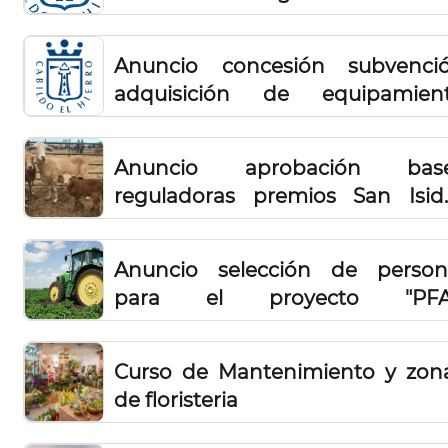
caprino de la isla de El Hierro 202
Anuncio concesión subvenci
adquisición de equipamien
embarcaciones de pescador
profesionales 2022
Anuncio aprobación bas
reguladoras premios San Isid
año 2023
Anuncio selección de person
para el proyecto "PF
Agroganadería El Hierro"
Curso de Mantenimiento y zon
de floristeria