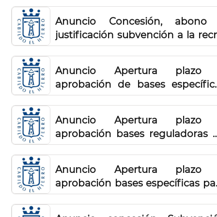
Anuncio Concesión, abono
justificación subvención a la recr
de ganado ovino y caprino de 
isla de El Hierro en el año 20
Anuncio Apertura plazo
(Resolución I)
aprobación de bases específic
reguladoras para la ayuda a 
producción de determinad
Anuncio Apertura plazo
variedades del sector primar
aprobación bases reguladoras 
(Plátano, piña tropical, leche
la campaña de cesión de reinas 
pescado) 2024
prueba de abeja raza Buckfast
Anuncio Apertura plazo
aprobación bases específicas pa
el otorgamiento de subvencion
para la adquisición 