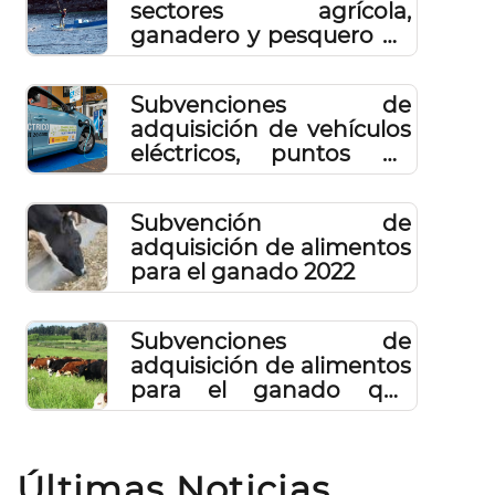
sectores agrícola,
ganadero y pesquero de
la isla de El Hierro
Subvenciones de
adquisición de vehículos
eléctricos, puntos de
recarga e instalaciones
de autoconsumo
Subvención de
adquisición de alimentos
para el ganado 2022
Subvenciones de
adquisición de alimentos
para el ganado que
realiza pastoreo en
régimen extensivo 2021
Últimas Noticias