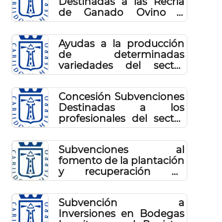
Destinadas a las Recría
Hierro en 2025
de Ganado Ovino y
Caprino 2025
Ayudas a la producción
de determinadas
variedades del sector
primario (plátano, piña
tropical, leche y pescado)
Concesión Subvenciones
Destinadas a los
profesionales del sector
primario 2024
Subvenciones al
fomento de la plantación
y recuperación de
Higueras 2024
Subvención a
Inversiones en Bodegas