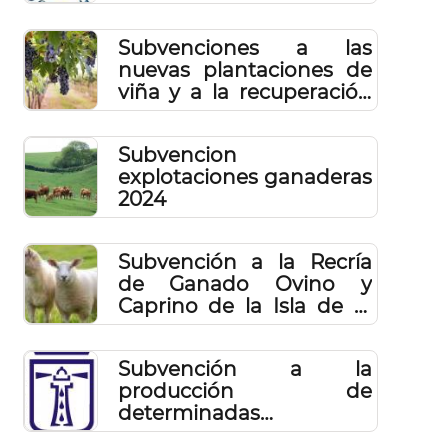
Subvenciones a las
nuevas plantaciones de
viña y a la recuperación
potencias productivo de
parcelas vitícolas.
Subvencion
Campaña 2023
explotaciones ganaderas
2024
Subvención a la Recría
de Ganado Ovino y
Caprino de la Isla de El
Hierro en el año 2024
Subvención a la
producción de
determinadas
variedades de uva para