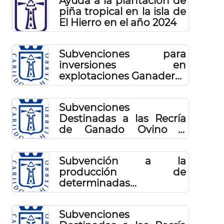
Ayuda a la plantación de
piña tropical en la isla de
El Hierro en el año 2024
Subvenciones para
inversiones en
explotaciones Ganaderas
2026
Subvenciones
Destinadas a las Recría
de Ganado Ovino y
Caprino 2026
Subvención a la
producción de
determinadas
variedades de uva para
la obtención de vino de
Subvenciones
calidad elaborado en el