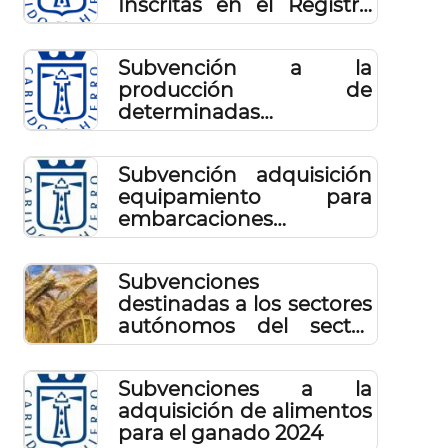
Inscritas en el Registro
del Consejo Regulador
de la denominación de
Subvención a la
origen vinos de El Hierro
producción de
y Queserías de El Hierro
determinadas
2024
variedades de uva para
la obtención de vino de
Subvención adquisición
calidad elaborado en el
equipamiento para
Hierro en 2024
embarcaciones
pescadores
profesionales 2024
Subvenciones
destinadas a los sectores
autónomos del sector
primario.
Subvenciones a la
adquisición de alimentos
para el ganado 2024