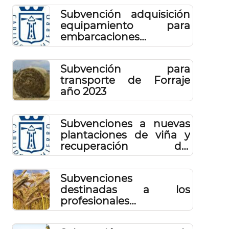
obtención de vino de
Subvención adquisición
calidad elaborado en El
equipamiento para
Hierro en 2023.
embarcaciones
pescadores
profesionales 2023
Subvención para
transporte de Forraje
año 2023
Subvenciones a nuevas
plantaciones de viña y
recuperación del
potencias productivo de
parcelas vitícolas 2022
Subvenciones
destinadas a los
profesionales
autónomos del sector
primario