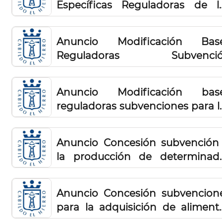
Específicas Reguladoras de l
Premios de La Apañada 2025
Anuncio Modificación Bas
Reguladoras Subvenci
Adquisición de equipamiento pa
embarcaciones de pescador
Anuncio Modificación bas
profesionales 2024
reguladoras subvenciones para l
nuevas plantaciones de viña y 
recuperación del potenci
Anuncio Concesión subvención
productivo de parcelas vitícol
la producción de determinad
(2023)
variedades de uva para 
obtención de vino de calid
Anuncio Concesión subvencion
elaborado en El Hierro 2023 (
para la adquisición de aliment
Resolución)
para el ganado 2024 (Resolución 