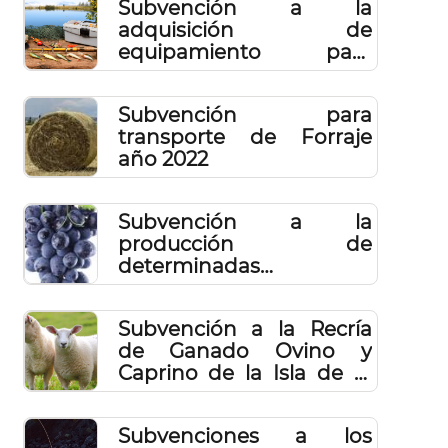
Subvención a la
adquisición de
equipamiento para
embarcaciones de
pescadores
Subvención para
profesionales 2022
transporte de Forraje
año 2022
Subvención a la
producción de
determinadas
variedades de uva para
la obtención de vino de
Subvención a la Recría
calidad elaborado en el
de Ganado Ovino y
2022
Caprino de la Isla de El
Hierro en el año 2022
Subvenciones a los