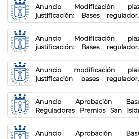
Anuncio Modificación pla
justificación: Bases regulador
subvenciones para las nuev
plantaciones de viña y 
Anuncio Modificación pla
recuperación del potenci
justificación: Bases regulador
productivo de parcelas vitícolas (I
subvenciones para el fomento 
la plantación y recuperación 
Anuncio modificación pla
higueras 2024
justificación bases regulador
subvenciones para la ayuda a 
plantación de piña tropical en 
Anuncio Aprobación Bas
isla de El Hierro 2024
Reguladoras Premios San Isid
año 2025
Anuncio Aprobación Bas