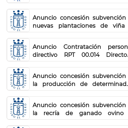
Anuncio concesión subvención
nuevas plantaciones de viña
recuperación del potenci
productivo de parcelas vitícol
Anuncio Contratación person
2023. (2º resolución)
directivo RPT 00.014 Directo
Insular del Área del Medio Rural
Marino
Anuncio concesión subvención
la producción de determinad
variedades de uva para 
obtención de vino de calidad - (
Anuncio concesión subvención
Resolución)
la recría de ganado ovino
caprino año 2025 - (2ª Resolución