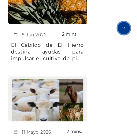
Sigu
››
2 mins.
8 Jun 2026
pági
El Cabildo de El Hierro
destina ayudas para
impulsar el cultivo de piña
tropical en la isla
2 mins.
11 Mayo 2026