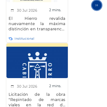
Sigu
››
2 mins.
30 Jul 2026
pági
El Hierro revalida
nuevamente la máxima
distinción en transparencia
en Canarias
Institucional
2 mins.
30 Jul 2026
Licitación de la obra
"Repintado de marcas
viales en la red de