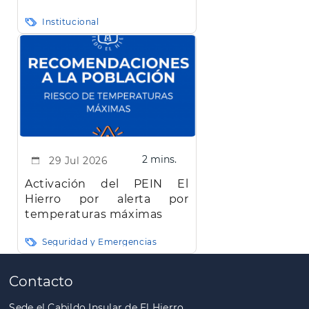
carreteras de la isla de El
Institucional
Hierro"
2 mins.
29 Jul 2026
Activación del PEIN El
Hierro por alerta por
temperaturas máximas
Seguridad y Emergencias
Paginación
Contacto
Sede el Cabildo Insular de El Hierro