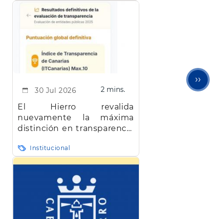
Sigu
››
2 mins.
30 Jul 2026
pági
El Hierro revalida
nuevamente la máxima
distinción en transparencia
en Canarias
Institucional