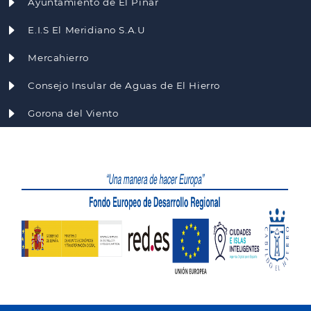
Ayuntamiento de El Pinar
E.I.S El Meridiano S.A.U
Mercahierro
Consejo Insular de Aguas de El Hierro
Gorona del Viento