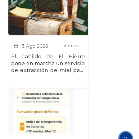
2 mins.
3 Ago 2026
El Cabildo de El Hierro
pone en marcha un servicio
de extracción de miel para
facilitar el trabajo a los
apicultores de la isla
Sigu
››