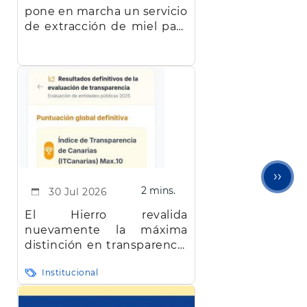
pone en marcha un servicio
de extracción de miel para
facilitar el trabajo a los
apicultores de la isla
Sigu
››
2 mins.
30 Jul 2026
pági
El Hierro revalida
nuevamente la máxima
distinción en transparencia
en Canarias
Institucional