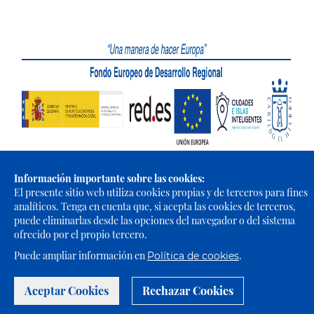
Información importante sobre las cookies:
El presente sitio web utiliza cookies propias y de terceros para fines
Portal Web de El Cabildo de El Hierro © 2021 - Todos los derechos
analíticos. Tenga en cuenta que, si acepta las cookies de terceros,
reservados |
Política de Privacidad
|
Política de Cookies
|
Aviso
puede eliminarlas desde las opciones del navegador o del sistema
Legal
|
Accesibilidad
ofrecido por el propio tercero.
Puede ampliar información en
.
Política de cookies
Aceptar Cookies
Rechazar Cookies