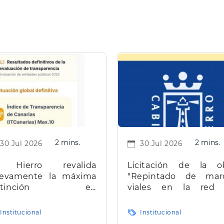
2 mins.
2 mins.
30 Jul 2026
30 Jul 2026
 Hierro revalida
Licitación de la o
evamente la máxima
"Repintado de mar
istinción en
viales en la red
ransparencia en
carreteras de la isla d
narias
Hierro"
Institucional
Institucional