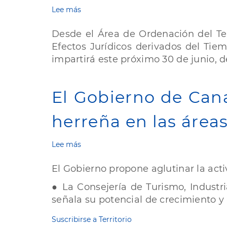
Lee más
sobre
Cabildo
de
Desde el Área de Ordenación del Ter
El
Efectos Jurídicos derivados del Tiem
Hierro
impartirá este próximo 30 de junio, d
organiza
una
Jornada
formativa
El Gobierno de Cana
sobre
los
herreña en las áre
efectos
jurídicos
derivados
Lee más
sobre
del
El
tiempo
Gobierno
El Gobierno propone aglutinar la act
en
de
urbanismo
Canarias
● La Consejería de Turismo, Industri
propone
señala su potencial de crecimiento y 
aglutinar
la
Suscribirse a Territorio
actividad