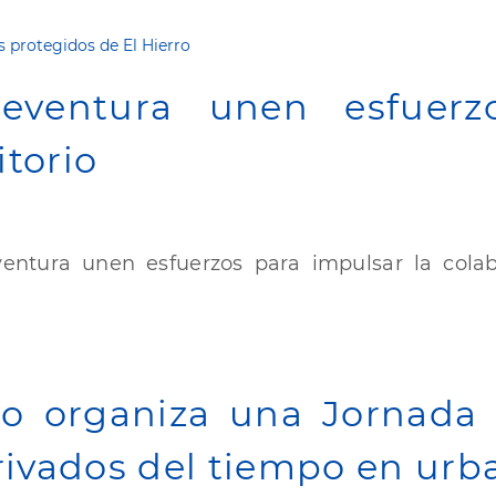
s protegidos de El Hierro
teventura unen esfuer
itorio
ventura unen esfuerzos para impulsar la colab
ro organiza una Jornada 
erivados del tiempo en ur