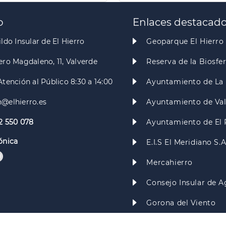
o
Enlaces destacad
ldo Insular de El Hierro
Geoparque El Hierro
ero Magdaleno, 11, Valverde
Reserva de la Biosfe
Atención al Público 8:30 a 14:00
Ayuntamiento de La 
@elhierro.es
Ayuntamiento de Va
2 550 078
Ayuntamiento de El 
ónica
E.I.S El Meridiano S.
Mercahierro
Consejo Insular de A
Gorona del Viento