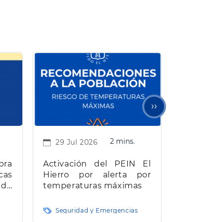
Siguiente
››
página
2 mins.
29 Jul 2026
bra
Activación del PEIN El
cas
Hierro por alerta por
 de
temperaturas máximas
e El
Seguridad y Emergencias