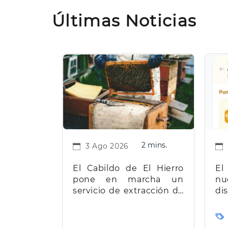
industrial
Últimas Noticias
herreña
en
las
áreas
de
mayor
proyección
económica
2 mins.
3 Ago 2026
El Cabildo de El Hierro
El
pone en marcha un
nu
servicio de extracción de
d
miel para facilitar el
t
trabajo a los apicultores
Ca
de la isla