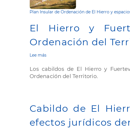
Plan Insular de Ordenación de El Hierro y espacio
El Hierro y Fuer
Ordenación del Terr
Lee más
sobre
El
Hierro
Los cabildos de El Hierro y Fuerte
y
Ordenación del Territorio.
Fuerteventura
unen
esfuerzos
en
materia
Cabildo de El Hier
de
Ordenación
del
efectos jurídicos d
Territorio