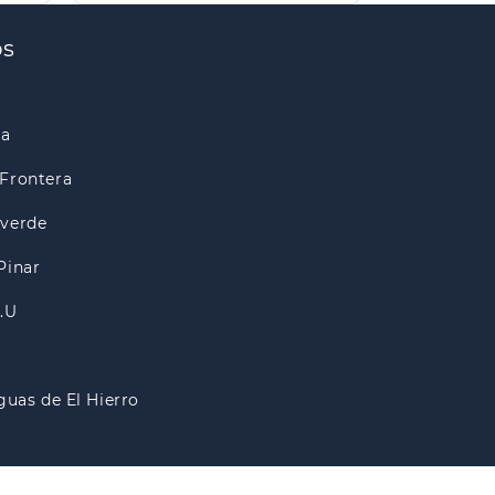
os
ra
Frontera
lverde
Pinar
A.U
guas de El Hierro