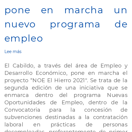
pone en marcha un
nuevo programa de
empleo
Lee más
sobre
Cabildo
de
El Cabildo, a través del área de Empleo y
El
Desarrollo Económico, pone en marcha el
Hierro
proyecto “NOE El Hierro 2021". Se trata de la
pone
en
segunda edición de una iniciativa que se
marcha
enmarca dentro del programa Nuevas
un
Oportunidades de Empleo, dentro de la
nuevo
Convocatoria para la concesión de
programa
de
subvenciones destinadas a la contratación
empleo
laboral en prácticas de personas