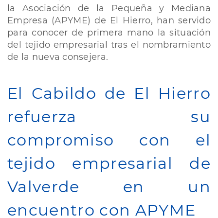
la Asociación de la Pequeña y Mediana
contactos
con
Empresa (APYME) de El Hierro, han servido
el
para conocer de primera mano la situación
sector
del tejido empresarial tras el nombramiento
comercial
de la nueva consejera.
y
de
restauración
de
El Cabildo de El Hierro
la
Isla
refuerza su
compromiso con el
tejido empresarial de
Valverde en un
encuentro con APYME