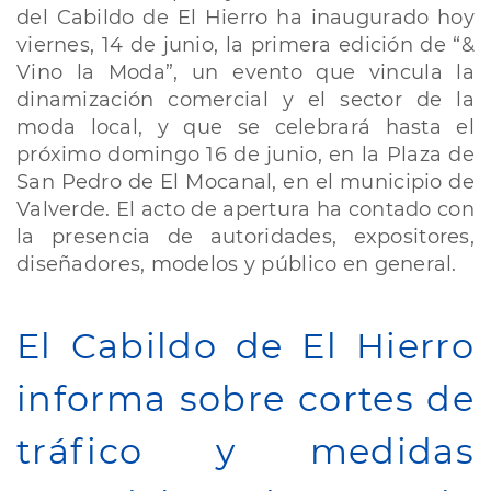
Feria
del Cabildo de El Hierro ha inaugurado hoy
‘&
viernes, 14 de junio, la primera edición de “&
Vino
la
Vino la Moda”, un evento que vincula la
Moda’,
dinamización comercial y el sector de la
en
moda local, y que se celebrará hasta el
la
próximo domingo 16 de junio, en la Plaza de
Plaza
de
San Pedro de El Mocanal, en el municipio de
San
Valverde. El acto de apertura ha contado con
Pedro
la presencia de autoridades, expositores,
(El
diseñadores, modelos y público en general.
Mocanal)
El Cabildo de El Hierro
informa sobre cortes de
tráfico y medidas