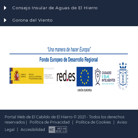
Consejo Insular de Aguas de El Hierro
Gorona del Viento
Portal Web de El Cabildo de El Hierro © 2021 - Todos los derechos
reservados |
Política de Privacidad
|
Política de Cookies
|
Aviso
Legal
|
Accesibilidad