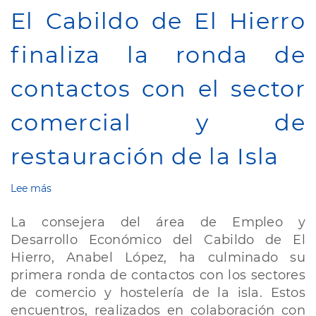
El Cabildo de El Hierro
finaliza la ronda de
contactos con el sector
comercial y de
restauración de la Isla
Lee más
sobre
El
Cabildo
La consejera del área de Empleo y
de
Desarrollo Económico del Cabildo de El
El
Hierro, Anabel López, ha culminado su
Hierro
finaliza
primera ronda de contactos con los sectores
la
de comercio y hostelería de la isla. Estos
ronda
encuentros, realizados en colaboración con
de