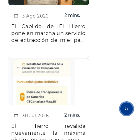
2 mins.
3 Ago 2026
El Cabildo de El Hierro
pone en marcha un servicio
de extracción de miel para
facilitar el trabajo a los
apicultores de la isla
Sigu
››
2 mins.
30 Jul 2026
pági
El Hierro revalida
nuevamente la máxima
distinción en transparencia