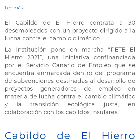
Lee más
sobre
Cabildo
de
El Cabildo de El Hierro contrata a 30
El
desempleados con un proyecto dirigido a la
Hierro
lucha contra el cambio climático
contrata
a
La Institución pone en marcha “PETE El
30
Hierro 2021”, una iniciativa confinanciada
desempleados
con
por el Servicio Canario de Empleo que se
un
encuentra enmarcada dentro del programa
proyecto
de subvenciones destinadas al desarrollo de
dirigido
proyectos generadores de empleo en
a
la
materia de lucha contra el cambio climático
lucha
y la transición ecológica justa, en
contra
colaboración con los cabildos insulares.
el
cambio
climático
Cabildo de El Hierro