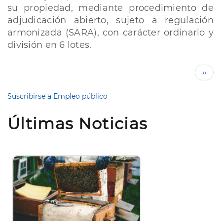
a
su propiedad, mediante procedimiento de
licitación
adjudicación abierto, sujeto a regulación
el
armonizada (SARA), con carácter ordinario y
servicio
de
división en 6 lotes.
limpieza
Paginación
Sigui
››
pági
Suscribirse a Empleo público
Últimas Noticias