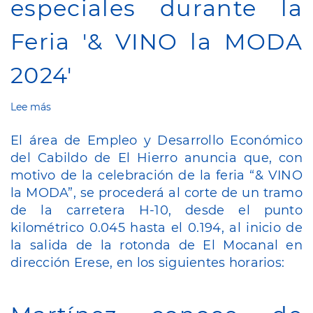
especiales durante la
Feria '& VINO la MODA
2024'
Lee más
sobre
El
Cabildo
El área de Empleo y Desarrollo Económico
de
del Cabildo de El Hierro anuncia que, con
El
motivo de la celebración de la feria “& VINO
Hierro
informa
la MODA”, se procederá al corte de un tramo
sobre
de la carretera H-10, desde el punto
cortes
kilométrico 0.045 hasta el 0.194, al inicio de
de
la salida de la rotonda de El Mocanal en
tráfico
y
dirección Erese, en los siguientes horarios:
medidas
especiales
durante