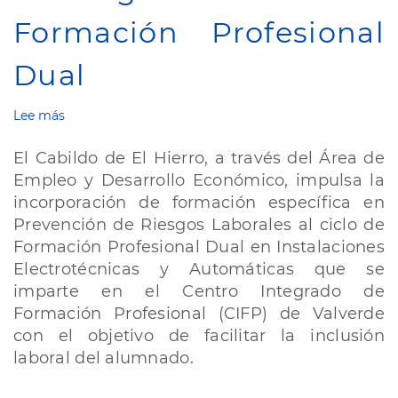
Formación Profesional
Dual
Lee más
sobre
El
Hierro
El Cabildo de El Hierro, a través del Área de
incorpora
Empleo y Desarrollo Económico, impulsa la
dos
incorporación de formación específica en
cursos
de
Prevención de Riesgos Laborales al ciclo de
prevención
Formación Profesional Dual en Instalaciones
en
Electrotécnicas y Automáticas que se
riesgos
imparte en el Centro Integrado de
laborales
a
Formación Profesional (CIFP) de Valverde
la
con el objetivo de facilitar la inclusión
Formación
laboral del alumnado.
Profesional
Dual