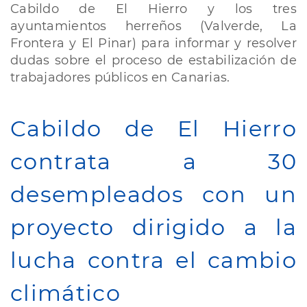
de
Cabildo de El Hierro y los tres
las
ayuntamientos herreños (Valverde, La
negociaciones
para
Frontera y El Pinar) para informar y resolver
la
dudas sobre el proceso de estabilización de
estabilización
trabajadores públicos en Canarias.
de
empleo
público
Cabildo de El Hierro
en
El
Hierro
contrata a 30
desempleados con un
proyecto dirigido a la
lucha contra el cambio
climático