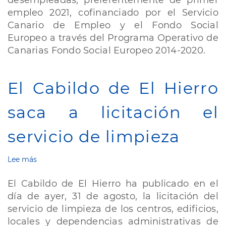
desempleadas, preferentemente de primer
empleo 2021, cofinanciado por el Servicio
Canario de Empleo y el Fondo Social
Europeo a través del Programa Operativo de
Canarias Fondo Social Europeo 2014-2020.
El Cabildo de El Hierro
saca a licitación el
servicio de limpieza
Lee más
sobre
El
Cabildo
El Cabildo de El Hierro ha publicado en el
de
día de ayer, 31 de agosto, la licitación del
El
servicio de limpieza de los centros, edificios,
Hierro
saca
locales y dependencias administrativas de