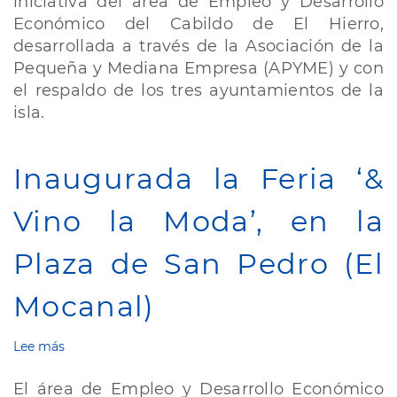
iniciativa del área de Empleo y Desarrollo
la
Económico del Cabildo de El Hierro,
clausura
desarrollada a través de la Asociación de la
de
la
Pequeña y Mediana Empresa (APYME) y con
campaña
el respaldo de los tres ayuntamientos de la
“Tu
isla.
Comercio
Mejor
y
Inaugurada la Feria ‘&
Más
Cerca
2025”
Vino la Moda’, en la
Plaza de San Pedro (El
Mocanal)
Lee más
sobre
Inaugurada
la
El área de Empleo y Desarrollo Económico