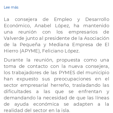
Lee más
sobre
El
Cabildo
La consejera de Empleo y Desarrollo
de
Económico, Anabel López, ha mantenido
El
una reunión con los empresarios de
Hierro
refuerza
Valverde junto al presidente de la Asociación
su
de la Pequeña y Mediana Empresa de El
compromiso
Hierro (APYME), Feliciano López.
con
el
Durante la reunión, propuesta como una
tejido
toma de contacto con la nueva consejera,
empresarial
los trabajadores de las PYMES del municipio
de
Valverde
han expuesto sus preocupaciones en el
en
sector empresarial herreño, trasladando las
un
dificultades a las que se enfrentan y
encuentro
demandando la necesidad de que las líneas
con
APYME
de ayuda económica se adapten a la
realidad del sector en la isla.