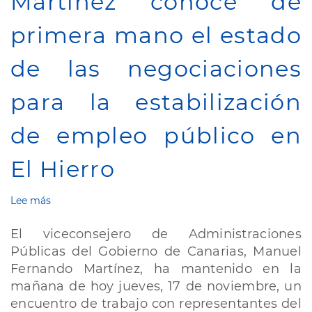
Martínez conoce de
la
Feria
primera mano el estado
'&
VINO
la
de las negociaciones
MODA
2024'
para la estabilización
de empleo público en
El Hierro
Lee más
sobre
Martínez
conoce
El viceconsejero de Administraciones
de
Públicas del Gobierno de Canarias, Manuel
primera
Fernando Martínez, ha mantenido en la
mano
el
mañana de hoy jueves, 17 de noviembre, un
estado
encuentro de trabajo con representantes del