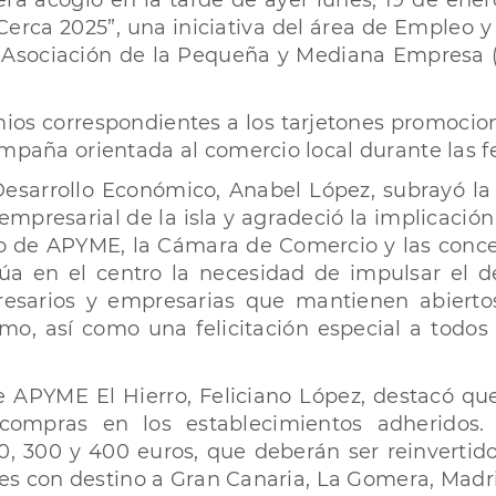
tera acogió en la tarde de ayer lunes, 19 de ene
erca 2025”, una iniciativa del área de Empleo y
la Asociación de la Pequeña y Mediana Empresa 
emios correspondientes a los tarjetones promocio
ampaña orientada al comercio local durante las 
Desarrollo Económico, Anabel López, subrayó 
 empresarial de la isla y agradeció la implicación
to de APYME, la Cámara de Comercio y las concej
túa en el centro la necesidad de impulsar el d
esarios y empresarias que mantienen abierto
o, así como una felicitación especial a todos 
de APYME El Hierro, Feliciano López, destacó q
 compras en los establecimientos adheridos. 
, 300 y 400 euros, que deberán ser reinvertid
iajes con destino a Gran Canaria, La Gomera, Mad