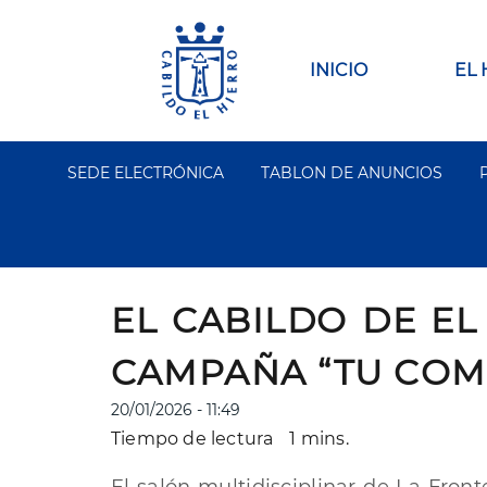
Pasar
al
contenido
Main
INICIO
EL
principal
navigation
SEDE ELECTRÓNICA
TABLON DE ANUNCIOS
Segundo
Menu
EL CABILDO DE EL
CAMPAÑA “TU COME
20/01/2026 - 11:49
Tiempo de lectura
1 mins.