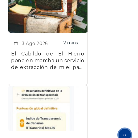
2 mins.
3 Ago 2026
El Cabildo de El Hierro
pone en marcha un servicio
de extracción de miel para
facilitar el trabajo a los
apicultores de la isla
Sigu
››