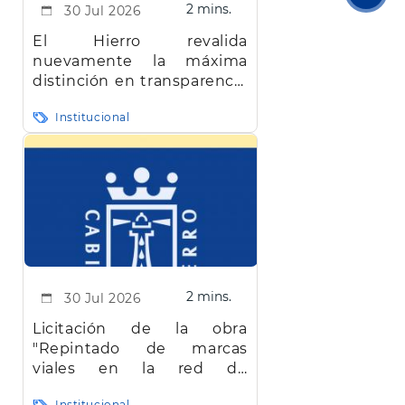
2 mins.
30 Jul 2026
pági
El Hierro revalida
nuevamente la máxima
distinción en transparencia
en Canarias
Institucional
2 mins.
30 Jul 2026
Licitación de la obra
"Repintado de marcas
viales en la red de
carreteras de la isla de El
Institucional