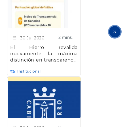
Sigu
››
2 mins.
30 Jul 2026
pági
El Hierro revalida
nuevamente la máxima
distinción en transparencia
en Canarias
Institucional