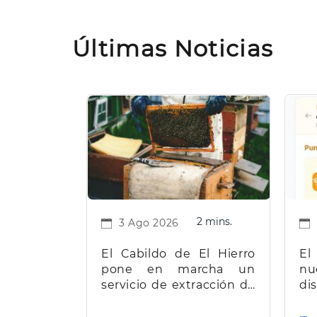
Últimas Noticias
2 mins.
3 Ago 2026
El Cabildo de El Hierro
El
pone en marcha un
nu
servicio de extracción de
d
miel para facilitar el
t
trabajo a los apicultores
Ca