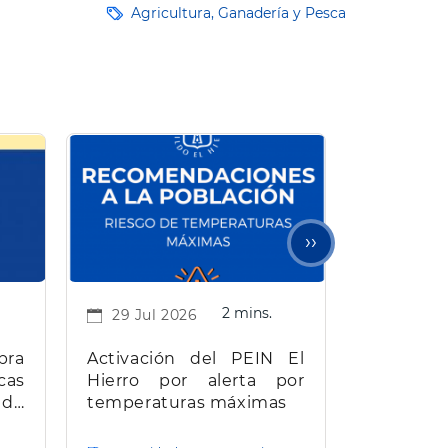
Agricultura, Ganadería y Pesca
Siguiente
››
página
2 mins.
29 Jul 2026
bra
Activación del PEIN El
cas
Hierro por alerta por
 de
temperaturas máximas
e El