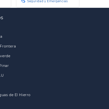
Seguridad y Emergencias
os
ra
Frontera
lverde
Pinar
A.U
guas de El Hierro