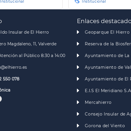
Institucional
Institucional
o
Enlaces destacad
ldo Insular de El Hierro
Geoparque El Hierro
ero Magdaleno, 11, Valverde
Reserva de la Biosfe
Atención al Público 8:30 a 14:00
Ayuntamiento de La 
@elhierro.es
Ayuntamiento de Va
2 550 078
Ayuntamiento de El 
ónica
E.I.S El Meridiano S.
Mercahierro
Consejo Insular de A
Gorona del Viento