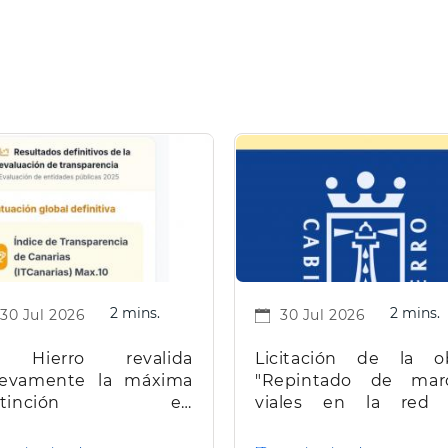
2 mins.
2 mins.
30 Jul 2026
30 Jul 2026
 Hierro revalida
Licitación de la o
evamente la máxima
"Repintado de mar
istinción en
viales en la red
ransparencia en
carreteras de la isla d
narias
Hierro"