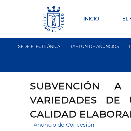
Pasar
al
contenido
Main
INICIO
EL
principal
navigation
SEDE ELECTRÓNICA
TABLON DE ANUNCIOS
Segundo
Menu
SUBVENCIÓN A
VARIEDADES DE
CALIDAD ELABORAD
-
Anuncio de Concesión