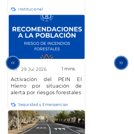
más de 22 millones de
Institucional
euros bloqueada desde
abril
Página
Sigu
‹‹
››
1 mins.
29 Jul 2026
anterior
pági
Activación del PEIN El
Hierro por situación de
alerta por riesgos forestales
Seguridad y Emergencias