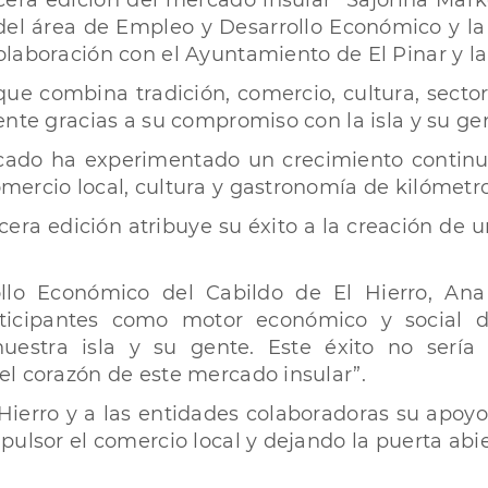
cera edición del mercado insular “Sajorina Mar
és del área de Empleo y Desarrollo Económico y 
laboración con el Ayuntamiento de El Pinar y l
que combina tradición, comercio, cultura, sect
ente gracias a su compromiso con la isla y su ge
rcado ha experimentado un crecimiento contin
ercio local, cultura y gastronomía de kilómetro
rcera edición atribuye su éxito a la creación de
lo Económico del Cabildo de El Hierro, Ana 
ticipantes como motor económico y social d
uestra isla y su gente. Este éxito no sería 
l corazón de este mercado insular”.
Hierro y a las entidades colaboradoras su apoyo
pulsor el comercio local y dejando la puerta abi