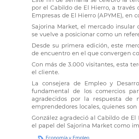
Este fin de semana se celebró la ter
por el Cabildo de El Hierro, a trav
Empresas de El Hierro (APYME), en co
Sajorina Market, el mercado insular 
se vuelve a posicionar como un refer
Desde su primera edición, este me
de encuentro en el que convergen com
Con más de 3.000 visitantes, esta te
el cliente.
La consejera de Empleo y Desarrol
fundamental de los comercios par
agradecidos por la respuesta de n
emprendedores locales, quienes son e
González agradeció al Cabildo de El 
el papel del Sajorina Market como im
Etiquetas
Economía y Empleo