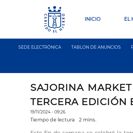
Pasar
al
contenido
Main
INICIO
EL
principal
navigation
SEDE ELECTRÓNICA
TABLON DE ANUNCIOS
Segundo
Menu
SAJORINA MARKET
TERCERA EDICIÓN 
19/11/2024 - 09:26
Tiempo de lectura
2 mins.