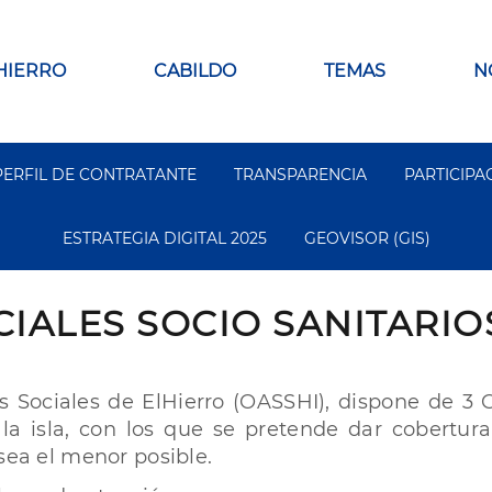
 HIERRO
CABILDO
TEMAS
N
PERFIL DE CONTRATANTE
TRANSPARENCIA
PARTICIPA
ESTRATEGIA DIGITAL 2025
GEOVISOR (GIS)
IALES SOCIO SANITARIO
 Sociales de ElHierro (OASSHI), dispone de 3 C
la isla, con los que se pretende dar cobertur
sea el menor posible.