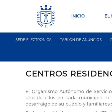
Pasar
al
contenido
Main
INICIO
EL
principal
navigation
SEDE ELECTRÓNICA
TABLON DE ANUNCIOS
Segundo
Menu
CENTROS RESIDENC
El Organismo Autónomo de Servicios
uno de ellos en cada municipio de 
desarraigo de su pueblo y familiares 