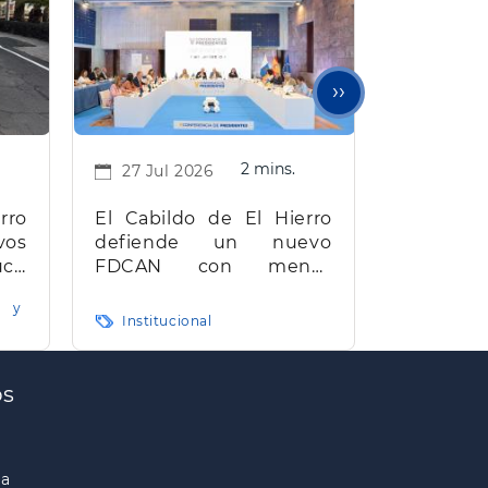
Siguiente
››
página
2 mins.
27 Jul 2026
rro
El Cabildo de El Hierro
os
defiende un nuevo
cir
FDCAN con menos
 la
burocracia, mayor
 y
red
eficiencia y agilidad
Institucional
os
ra