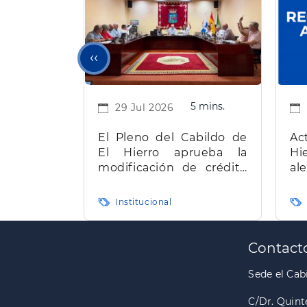
Página
‹‹
anterior
5 mins.
29 Jul 2026
El Pleno del Cabildo de
Ac
El Hierro aprueba la
Hi
modificación de crédito
al
de más de 22 millones de
for
euros bloqueada desde
Institucional
abril
Paginación
Contact
Sede el Cabi
C/Dr. Quint