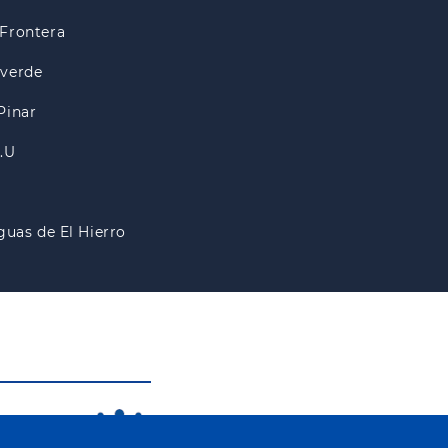
Frontera
lverde
Pinar
A.U
guas de El Hierro