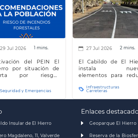
1 mins.
2 mins.
29 Jul 2026
27 Jul 2026
tivación del PEIN El
El Cabildo de El Hie
erro por situación de
instala nuev
erta por riesgos
elementos para redu
estales
la velocidad y mejorar
Infraestructuras
seguridad vial en la 
Seguridad y Emergencias
Carreteras
insular
o
Enlaces destacad
ldo Insular de El Hierro
Geoparque El Hierro
ero Magdaleno, 11, Valverde
Reserva de la Biosfe