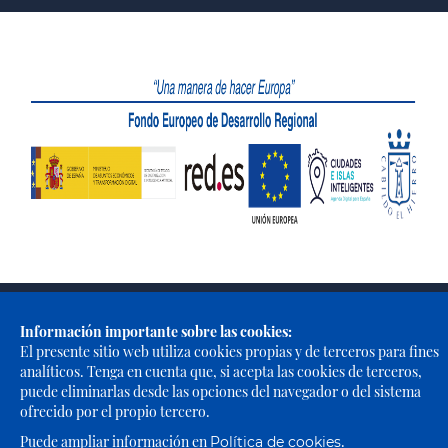
Portal Web de El Cabildo de El Hierro © 2021 - Todos los derechos
reservados |
Política de Privacidad
|
Política de Cookies
|
Aviso
Información importante sobre las cookies:
Legal
|
Accesibilidad
El presente sitio web utiliza cookies propias y de terceros para fines
analíticos. Tenga en cuenta que, si acepta las cookies de terceros,
puede eliminarlas desde las opciones del navegador o del sistema
ofrecido por el propio tercero.
Puede ampliar información en
.
Política de cookies