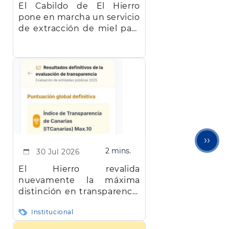
El Cabildo de El Hierro
pone en marcha un servicio
de extracción de miel para
facilitar el trabajo a los
apicultores de la isla
Sigu
››
2 mins.
30 Jul 2026
pági
El Hierro revalida
nuevamente la máxima
distinción en transparencia
en Canarias
Institucional