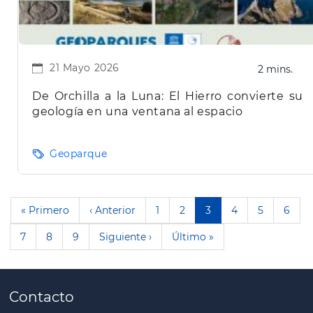
21 Mayo 2026
2 mins.
De Orchilla a la Luna: El Hierro convierte su
geología en una ventana al espacio
Geoparque
Paginación
Primera
« Primero
Página
‹ Anterior
Page
1
Page
2
Página
3
Page
4
Page
5
Page
6
página
anterior
actual
Page
7
Page
8
Page
9
Siguiente
Siguiente ›
Última
Último »
página
página
Contacto