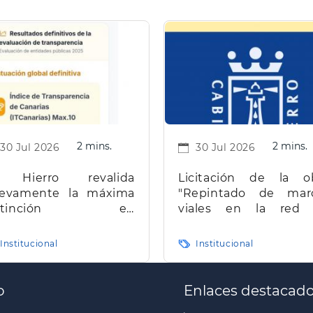
2 mins.
2 mins.
30 Jul 2026
30 Jul 2026
 Hierro revalida
Licitación de la o
evamente la máxima
"Repintado de mar
istinción en
viales en la red
ransparencia en
carreteras de la isla d
narias
Hierro"
Institucional
Institucional
o
Enlaces destacad