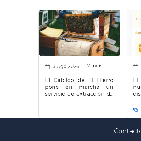
2 mins.
3 Ago 2026
El Cabildo de El Hierro
El
pone en marcha un
nu
servicio de extracción de
d
miel para facilitar el
t
trabajo a los apicultores
Ca
de la isla
Paginación
Contact