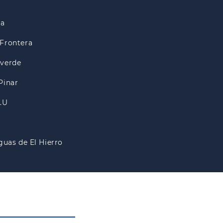
ra
Frontera
lverde
Pinar
A.U
guas de El Hierro