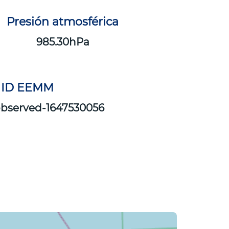
Presión atmosférica
985.30
ID EEMM
bserved-1647530056