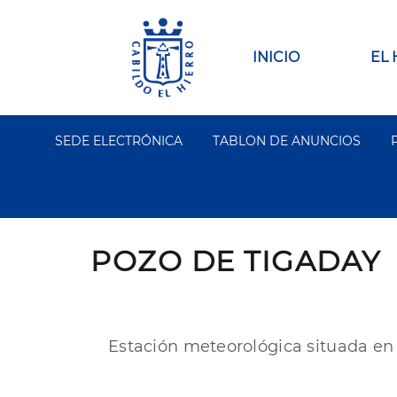
Pasar
al
contenido
Main
INICIO
EL
principal
navigation
SEDE ELECTRÓNICA
TABLON DE ANUNCIOS
Segundo
Menu
POZO DE TIGADAY
Estación meteorológica situada en