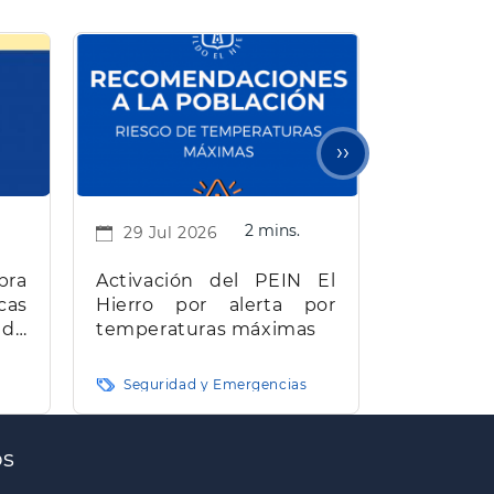
Siguiente
››
página
2 mins.
29 Jul 2026
bra
Activación del PEIN El
cas
Hierro por alerta por
 de
temperaturas máximas
e El
Seguridad y Emergencias
os