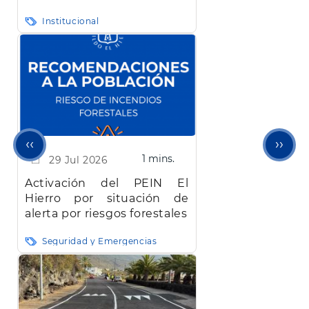
más de 22 millones de
Institucional
euros bloqueada desde
abril
Página
Sigu
‹‹
››
1 mins.
29 Jul 2026
anterior
pági
Activación del PEIN El
Hierro por situación de
alerta por riesgos forestales
Seguridad y Emergencias