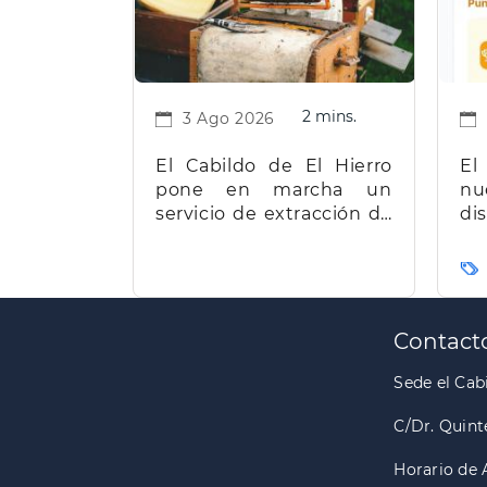
2 mins.
3 Ago 2026
El Cabildo de El Hierro
El
pone en marcha un
nu
servicio de extracción de
d
miel para facilitar el
t
trabajo a los apicultores
Ca
de la isla
Paginación
Contact
Sede el Cabi
C/Dr. Quint
Horario de 