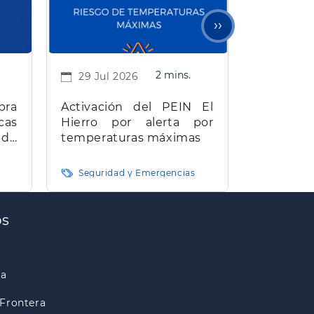
Siguiente
››
página
2 mins.
29 Jul 2026
bra
Activación del PEIN El
cas
Hierro por alerta por
 de
temperaturas máximas
e El
Seguridad y Emergencias
os
ra
Frontera