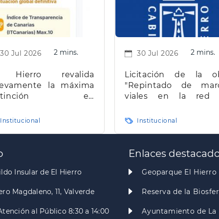
2 mins.
2 mins.
30 Jul 2026
30 Jul 2026
 Hierro revalida
Licitación de la o
evamente la máxima
"Repintado de mar
istinción en
viales en la red
ransparencia en
carreteras de la isla d
narias
Hierro"
Institucional
Institucional
o
Enlaces destacad
ldo Insular de El Hierro
Geoparque El Hierro
ero Magdaleno, 11, Valverde
Reserva de la Biosfe
Atención al Público 8:30 a 14:00
Ayuntamiento de La 