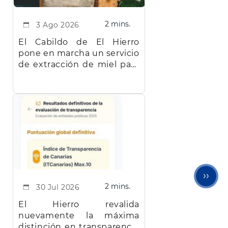
2 mins.
3 Ago 2026
El Cabildo de El Hierro
pone en marcha un servicio
de extracción de miel para
facilitar el trabajo a los
apicultores de la isla
Sigu
››
2 mins.
30 Jul 2026
pági
El Hierro revalida
nuevamente la máxima
distinción en transparencia