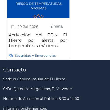
2 mins.
29 Jul 2026
Activación del PEIN El
Hierro por alerta por
temperaturas máximas
Seguridad y Emergencias
Paginación
Contacto
Sede el Cabildo Insular de El Hierro
C/Dr. Quintero Magdaleno, 11, Valverde
Horario de Atención al Público 8:30 a 14:00
informacion@elhierro.es