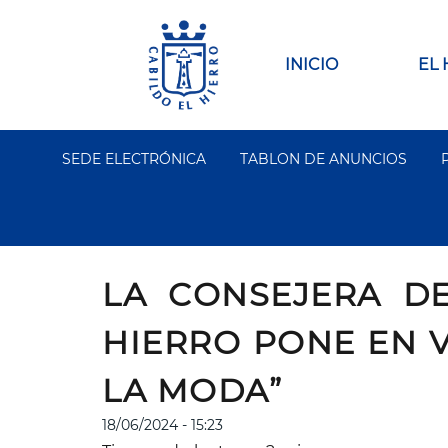
Pasar
al
contenido
Main
INICIO
EL
principal
navigation
SEDE ELECTRÓNICA
TABLON DE ANUNCIOS
Segundo
Menu
LA CONSEJERA D
HIERRO PONE EN V
LA MODA”
18/06/2024 - 15:23