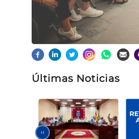
Últimas Noticias
Página
‹‹