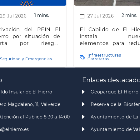
1 mins.
2 mins.
29 Jul 2026
27 Jul 2026
tivación del PEIN El
El Cabildo de El Hie
erro por situación de
instala nuev
erta por riesgos
elementos para redu
estales
la velocidad y mejorar
Infraestructuras
seguridad vial en la 
Seguridad y Emergencias
Carreteras
insular
o
Enlaces destacad
ldo Insular de El Hierro
Geoparque El Hierro
ero Magdaleno, 11, Valverde
Reserva de la Biosfe
Atención al Público 8:30 a 14:00
Ayuntamiento de La 
@elhierro.es
Ayuntamiento de Va