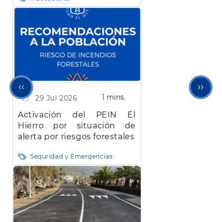
euros bloqueada desde
abril
Página
Sigu
‹‹
››
1 mins.
29 Jul 2026
anterior
pági
Activación del PEIN El
Hierro por situación de
alerta por riesgos forestales
Seguridad y Emergencias