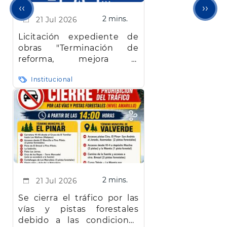
Página
Sigu
‹‹
››
2 mins.
21 Jul 2026
anterior
pági
Licitación expediente de
obras "Terminación de
reforma, mejora y
adaptación de la
Institucional
Residencia de Mayores de
El Pinar de El Hierro"
2 mins.
21 Jul 2026
Se cierra el tráfico por las
vías y pistas forestales
debido a las condiciones