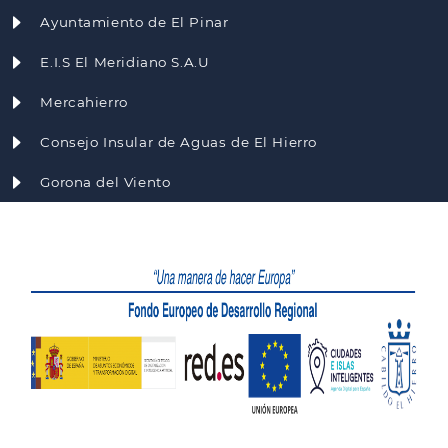
Ayuntamiento de El Pinar
E.I.S El Meridiano S.A.U
Mercahierro
Consejo Insular de Aguas de El Hierro
Gorona del Viento