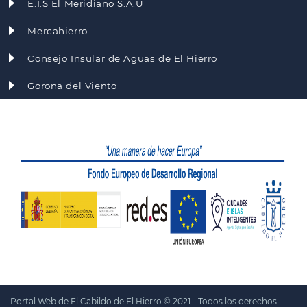
E.I.S El Meridiano S.A.U
Mercahierro
Consejo Insular de Aguas de El Hierro
Gorona del Viento
Portal Web de El Cabildo de El Hierro © 2021 - Todos los derechos