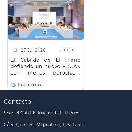
2 mins.
27 Jul 2026
El Cabildo de El Hierro
defiende un nuevo FDCAN
con menos burocracia,
mayor eficiencia y agilidad
Institucional
Paginación
Contacto
Sede el Cabildo Insular de El Hierro
C/Dr. Quintero Magdaleno, 11, Valverde