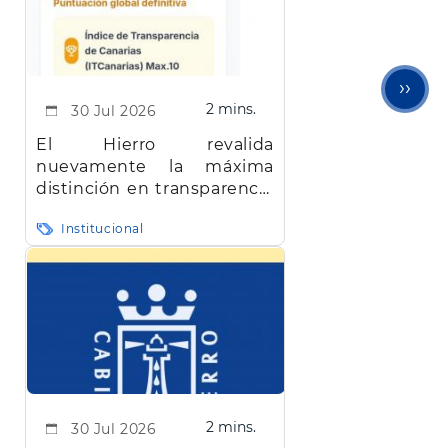
Sigu
››
2 mins.
30 Jul 2026
pági
El Hierro revalida
nuevamente la máxima
distinción en transparencia
en Canarias
Institucional
2 mins.
30 Jul 2026