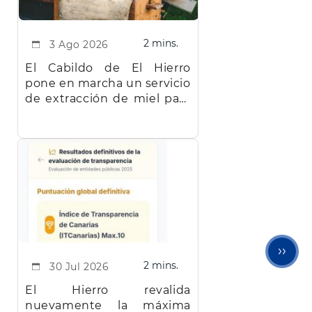
2 mins.
3 Ago 2026
El Cabildo de El Hierro
pone en marcha un servicio
de extracción de miel para
facilitar el trabajo a los
apicultores de la isla
Sigu
››
2 mins.
30 Jul 2026
pági
El Hierro revalida
nuevamente la máxima