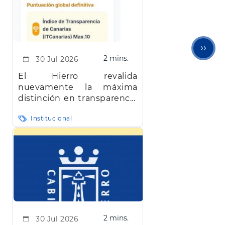
Sigu
››
2 mins.
30 Jul 2026
pági
El Hierro revalida
nuevamente la máxima
distinción en transparencia
en Canarias
Institucional
2 mins.
30 Jul 2026