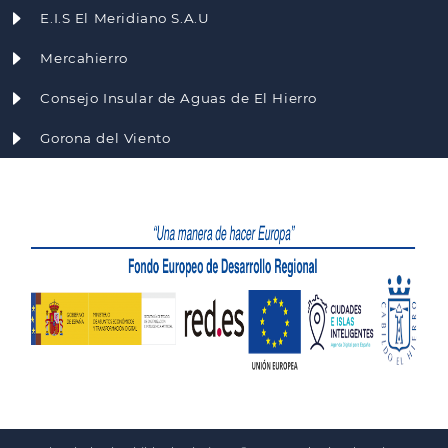
E.I.S El Meridiano S.A.U
Mercahierro
Consejo Insular de Aguas de El Hierro
Gorona del Viento