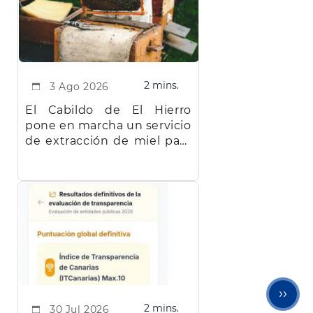
2 mins.
3 Ago 2026
El Cabildo de El Hierro
pone en marcha un servicio
de extracción de miel para
facilitar el trabajo a los
apicultores de la isla
Sigu
››
2 mins.
30 Jul 2026
pági