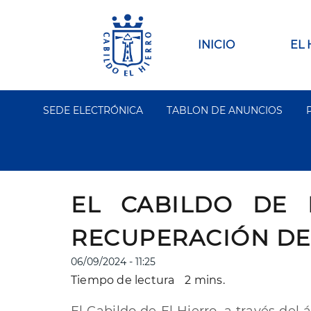
Pasar
al
contenido
Main
INICIO
EL
principal
navigation
SEDE ELECTRÓNICA
TABLON DE ANUNCIOS
Segundo
Menu
EL CABILDO DE 
RECUPERACIÓN DE
06/09/2024 - 11:25
Tiempo de lectura
2 mins.