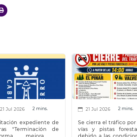
2 mins.
2 mins.
21 Jul 2026
21 Jul 2026
citación expediente de
Se cierra el tráfico por
ras "Terminación de
vías y pistas foresta
eforma, mejora y
debido a las condicio