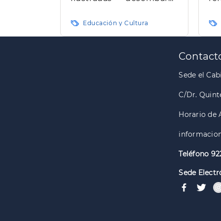
por primera vez en El
a
Hierro
Re
Educación y Cultura
de 
Paginación
Contact
Sede el Cabi
C/Dr. Quint
Horario de 
informacion
Teléfono 92
Sede Electr