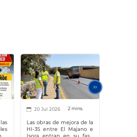
Siguiente
››
página
2 mins.
20 Jul 2026
 las
Las obras de mejora de la
les
HI-35 entre El Majano e
nes
Isora entran en su fase