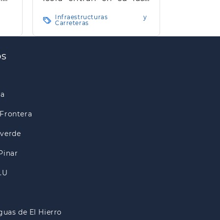
final y concluirán en
Infraestructuras y
agosto
Carreteras
os
ra
Frontera
lverde
Pinar
A.U
guas de El Hierro