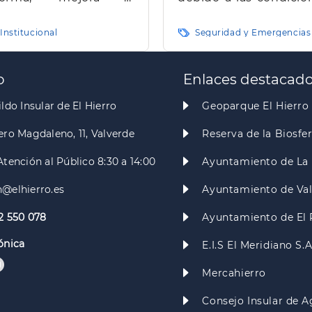
daptación de la
meteorológicas
sidencia de Mayores
Institucional
Seguridad y Emergencias
El Pinar de El Hierro"
o
Enlaces destacad
ldo Insular de El Hierro
Geoparque El Hierro
ero Magdaleno, 11, Valverde
Reserva de la Biosfe
Atención al Público 8:30 a 14:00
Ayuntamiento de La 
@elhierro.es
Ayuntamiento de Va
2 550 078
Ayuntamiento de El 
ónica
E.I.S El Meridiano S.
Mercahierro
Consejo Insular de A